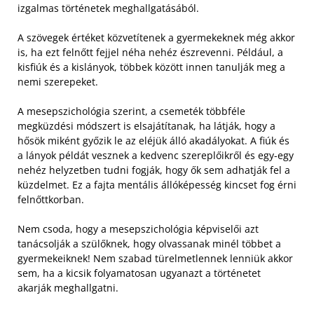
izgalmas történetek meghallgatásából.
A szövegek értéket közvetítenek a gyermekeknek még akkor
is, ha ezt felnőtt fejjel néha nehéz észrevenni. Például, a
kisfiúk és a kislányok, többek között innen tanulják meg a
nemi szerepeket.
A mesepszichológia szerint, a csemeték többféle
megküzdési módszert is elsajátítanak, ha látják, hogy a
hősök miként győzik le az eléjük álló akadályokat. A fiúk és
a lányok példát vesznek a kedvenc szereplőikről és egy-egy
nehéz helyzetben tudni fogják, hogy ők sem adhatják fel a
küzdelmet. Ez a fajta mentális állóképesség kincset fog érni
felnőttkorban.
Nem csoda, hogy a mesepszichológia képviselői azt
tanácsolják a szülőknek, hogy olvassanak minél többet a
gyermekeiknek! Nem szabad türelmetlennek lenniük akkor
sem, ha a kicsik folyamatosan ugyanazt a történetet
akarják meghallgatni.