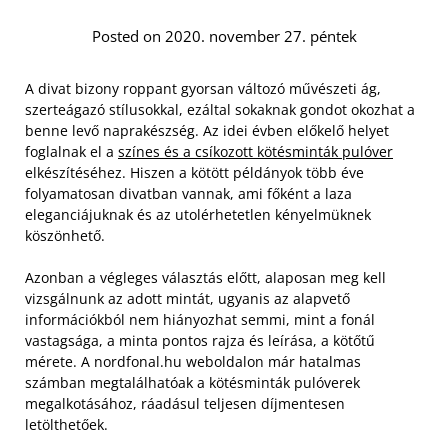
Posted on 2020. november 27. péntek
A divat bizony roppant gyorsan változó művészeti ág,
szerteágazó stílusokkal, ezáltal sokaknak gondot okozhat a
benne levő naprakészség. Az idei évben előkelő helyet
foglalnak el a
színes és a csíkozott kötésminták pulóver
elkészítéséhez. Hiszen a kötött példányok több éve
folyamatosan divatban vannak, ami főként a laza
eleganciájuknak és az utolérhetetlen kényelmüknek
köszönhető.
Azonban a végleges választás előtt, alaposan meg kell
vizsgálnunk az adott mintát, ugyanis az alapvető
információkból nem hiányozhat semmi, mint a fonál
vastagsága, a minta pontos rajza és leírása, a kötőtű
mérete.
A nordfonal.hu weboldalon már hatalmas
számban megtalálhatóak a kötésminták pulóverek
megalkotásához, ráadásul teljesen díjmentesen
letölthetőek.