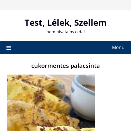
Skip
to
content
Test, Lélek, Szellem
nem hivatalos oldal
Menu
cukormentes palacsinta