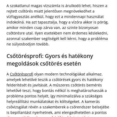
A szokatlanul magas vízszámla is árulkodó lehet, hiszen a
rejtett csőtörés miatt jelentősen megnövekedhet a
vízfogyasztás anélkül, hogy ezt a mindennapi használat
indokolná. Ha azt tapasztalja, hogy a vízóra akkor is pörög,
amikor minden csap zárva van, az szinte bizonyosan
csőtörésre utal. Ilyen esetekben nem érdemes késlekedni,
azonnal szakember segítségét kell kérni, hogy a probléma
ne súlyosbodjon tovább.
Csőtörésprofi: Gyors és hatékony
megoldások csőtörés esetén
A
Csőtörésprofi
olyan modern technológiákat alkalmaz,
amelyek lehetővé teszik a csőtörések gyors és hatékony
felderítését és javítását. A műszeres csőtörés bemérés
lehetővé teszi, hogy bontás nélkül is meghatározhassák a
probléma pontos helyét, így minimalizálva a szükséges
helyreállítási munkálatokat és költségeket. A kamerás
csővizsgálat révén a szakemberek a csőrendszer belsejébe
is bepillantást nyerhetnek, ami elengedhetetlen a pontos