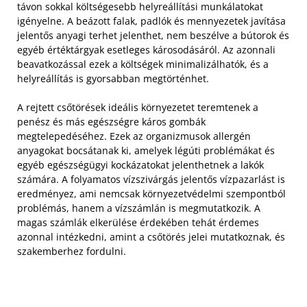
távon sokkal költségesebb helyreállítási munkálatokat
igényelne. A beázott falak, padlók és mennyezetek javítása
jelentős anyagi terhet jelenthet, nem beszélve a bútorok és
egyéb értéktárgyak esetleges károsodásáról. Az azonnali
beavatkozással ezek a költségek minimalizálhatók, és a
helyreállítás is gyorsabban megtörténhet.
A rejtett csőtörések ideális környezetet teremtenek a
penész és más egészségre káros gombák
megtelepedéséhez. Ezek az organizmusok allergén
anyagokat bocsátanak ki, amelyek légúti problémákat és
egyéb egészségügyi kockázatokat jelenthetnek a lakók
számára. A folyamatos vízszivárgás jelentős vízpazarlást is
eredményez, ami nemcsak környezetvédelmi szempontból
problémás, hanem a vízszámlán is megmutatkozik. A
magas számlák elkerülése érdekében tehát érdemes
azonnal intézkedni, amint a csőtörés jelei mutatkoznak, és
szakemberhez fordulni.