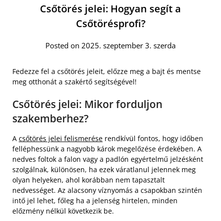
Csőtörés jelei: Hogyan segít a
Csőtörésprofi?
Posted on 2025. szeptember 3. szerda
Fedezze fel a csőtörés jeleit, előzze meg a bajt és mentse
meg otthonát a szakértő segítségével!
Csőtörés jelei: Mikor forduljon
szakemberhez?
A
csőtörés jelei felismerése
rendkívül fontos, hogy időben
felléphessünk a nagyobb károk megelőzése érdekében. A
nedves foltok a falon vagy a padlón egyértelmű jelzésként
szolgálnak, különösen, ha ezek váratlanul jelennek meg
olyan helyeken, ahol korábban nem tapasztalt
nedvességet. Az alacsony víznyomás a csapokban szintén
intő jel lehet, főleg ha a jelenség hirtelen, minden
előzmény nélkül következik be.