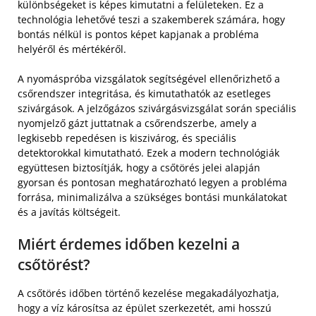
különbségeket is képes kimutatni a felületeken. Ez a
technológia lehetővé teszi a szakemberek számára, hogy
bontás nélkül is pontos képet kapjanak a probléma
helyéről és mértékéről.
A nyomáspróba vizsgálatok segítségével ellenőrizhető a
csőrendszer integritása, és kimutathatók az esetleges
szivárgások. A jelzőgázos szivárgásvizsgálat során speciális
nyomjelző gázt juttatnak a csőrendszerbe, amely a
legkisebb repedésen is kiszivárog, és speciális
detektorokkal kimutatható. Ezek a modern technológiák
együttesen biztosítják, hogy a csőtörés jelei alapján
gyorsan és pontosan meghatározható legyen a probléma
forrása, minimalizálva a szükséges bontási munkálatokat
és a javítás költségeit.
Miért érdemes időben kezelni a
csőtörést?
A csőtörés időben történő kezelése megakadályozhatja,
hogy a víz károsítsa az épület szerkezetét, ami hosszú