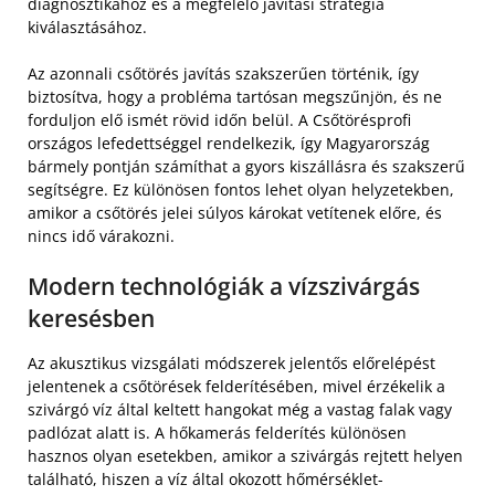
diagnosztikához és a megfelelő javítási stratégia
kiválasztásához.
Az azonnali csőtörés javítás szakszerűen történik, így
biztosítva, hogy a probléma tartósan megszűnjön, és ne
forduljon elő ismét rövid időn belül. A Csőtörésprofi
országos lefedettséggel rendelkezik, így Magyarország
bármely pontján számíthat a gyors kiszállásra és szakszerű
segítségre. Ez különösen fontos lehet olyan helyzetekben,
amikor a csőtörés jelei súlyos károkat vetítenek előre, és
nincs idő várakozni.
Modern technológiák a vízszivárgás
keresésben
Az akusztikus vizsgálati módszerek jelentős előrelépést
jelentenek a csőtörések felderítésében, mivel érzékelik a
szivárgó víz által keltett hangokat még a vastag falak vagy
padlózat alatt is. A hőkamerás felderítés különösen
hasznos olyan esetekben, amikor a szivárgás rejtett helyen
található, hiszen a víz által okozott hőmérséklet-