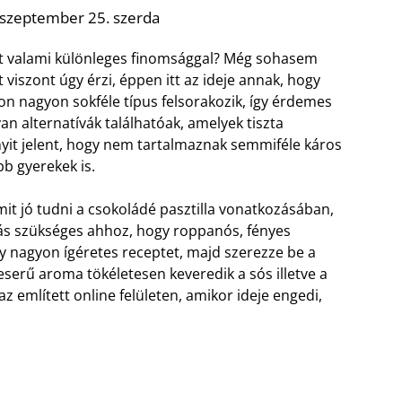
 szeptember 25. szerda
it valami különleges finomsággal? Még sohasem
t viszont úgy érzi, éppen itt az ideje annak, hogy
lon nagyon sokféle típus felsorakozik, így érdemes
n alternatívák találhatóak, amelyek tiszta
yit jelent, hogy nem tartalmaznak semmiféle káros
bb gyerekek is.
mit jó tudni a csokoládé pasztilla vonatkozásában,
ás szükséges ahhoz, hogy roppanós, fényes
 nagyon ígéretes receptet, majd szerezze be a
eserű aroma tökéletesen keveredik a sós illetve a
z említett online felületen, amikor ideje engedi,