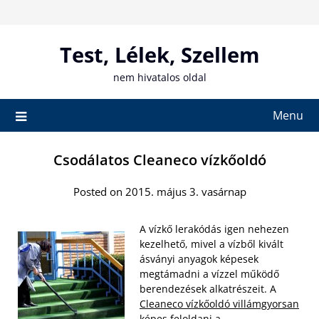
Skip
to
content
Test, Lélek, Szellem
nem hivatalos oldal
Menu
Csodálatos Cleaneco vízkőoldó
Posted on 2015. május 3. vasárnap
A vízkő lerakódás igen nehezen
kezelhető, mivel a vízből kivált
ásványi anyagok képesek
megtámadni a vízzel működő
berendezések alkatrészeit. A
Cleaneco vízkőoldó villámgyorsan
képes feloldani a