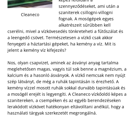
szennyeződéseket, ami után a
szaniterek csillogni-villogni
Cleaneco
fognak. A mosógépek egyes
alkatrészeit sűrűbben kell
cserélni, mivel a vízkövesedés tönkreteheti a fűtőszálat és
a leengedő csövet. Természetesen a vízkő csak akkor
fenyegeti a háztartási gépeket, ha kemény a víz. Mit is
jelent a kemény víz kifejezés?
Nos, olyan csapvizet, aminek az ásványi anyag tartalma
meglehetősen magas, vagyis túl sok benne a magnézium, a
kalcium és a hasonló ásványok. A vízkő nemcsak nem nyújt
szép látványt, de még a ruhák tapintásán is érezhető. A
kemény vízzel mosott ruhák sokkal durvább tapintásúak és
a mosógél erejét is legyengíti. A Cleaneco vízkőoldó képes a
szanitereken, a csempéken és az egyéb berendezéseken
lerakódott vízkövet hatékonyan eltávolítani anélkül, hogy a
használati tárgyak szerkezetét megrongálná.