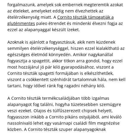
forgalmazunk, amelyek sok embernek megteremtik azokat
az ételeket, amelyeket eddig nem élvezhettek az
ételérzékenység miatt. A
Cornito tészták támogatják a
gluténmentes
paleo étrendet és mindenki élvezni fogja az
ezzel az alapanyaggal készült ízeket.
Azoknak is ajánlott a fogyasztásuk, akik nem küzdenek
semmilyen ételérzékenységgel, hiszen ezzel kialakítható az
egészséges életmód könnyedén. Amikor nagykanállal
fogyasztja a spagettit, akkor titkon arra gondol, hogy ezzel
most hozzájárul jó pár kiló gyarapodásához, viszont a
Cornito tészták spagetti formájában is elkészíthetőek,
viszont a csökkentett szénhidrát tartalomnak hála, nem kell
tartani, hogy idővel ránk fog ragadni néhány kiló.
A Cornito tészták termékcsaládjában több izgalmas
alapanyagot fog találni, hogyha tüzetesebben szemügyre
veszi ezeket. Olajos és túlfűszerezett chipsek helyett,
fogyasszon inkább a Cornito pikáns ostyájából, ami kiváló
nassolnivaló lehet egy vasárnapi családi film megnézése
közben. A Cornito tészták szuper alapanyagoknak