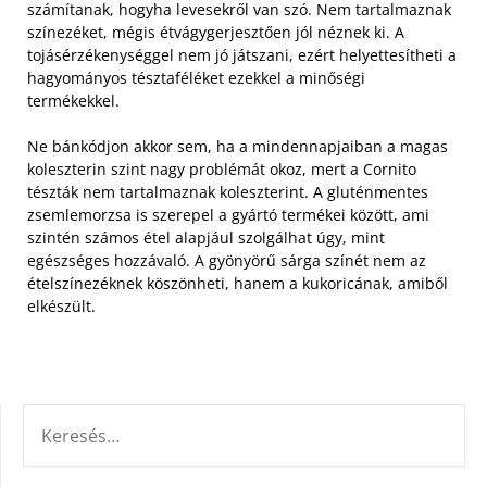
számítanak, hogyha levesekről van szó. Nem tartalmaznak
színezéket, mégis étvágygerjesztően jól néznek ki. A
tojásérzékenységgel nem jó játszani, ezért helyettesítheti a
hagyományos tésztaféléket ezekkel a minőségi
termékekkel.
Ne bánkódjon akkor sem, ha a mindennapjaiban a magas
koleszterin szint nagy problémát okoz, mert a Cornito
tészták nem tartalmaznak koleszterint. A gluténmentes
zsemlemorzsa is szerepel a gyártó termékei között, ami
szintén számos étel alapjául szolgálhat úgy, mint
egészséges hozzávaló. A gyönyörű sárga színét nem az
ételszínezéknek köszönheti, hanem a kukoricának, amiből
elkészült.
KERESÉS: