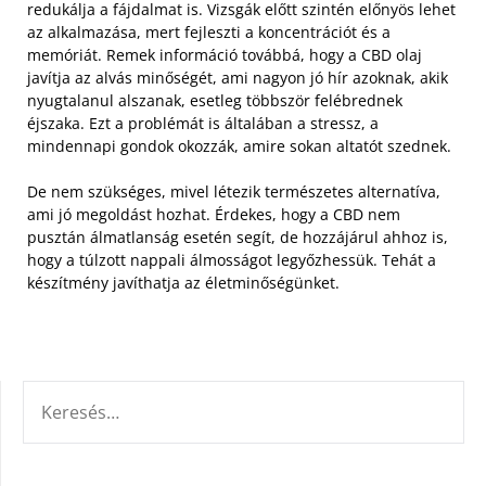
redukálja a fájdalmat is. Vizsgák előtt szintén előnyös lehet
az alkalmazása, mert fejleszti a koncentrációt és a
memóriát.
Remek információ továbbá, hogy a CBD olaj
javítja az alvás minőségét, ami nagyon jó hír azoknak, akik
nyugtalanul alszanak, esetleg többször felébrednek
éjszaka. Ezt a problémát is általában a stressz, a
mindennapi gondok okozzák, amire sokan altatót szednek.
De nem szükséges, mivel létezik természetes alternatíva,
ami jó megoldást hozhat. Érdekes, hogy a CBD nem
pusztán álmatlanság esetén segít, de hozzájárul ahhoz is,
hogy a túlzott nappali álmosságot legyőzhessük. Tehát a
készítmény javíthatja az életminőségünket.
KERESÉS: