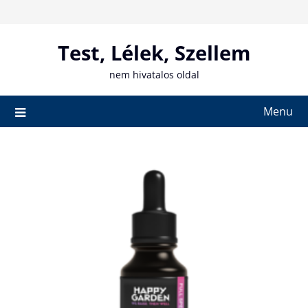
Skip
to
content
Test, Lélek, Szellem
nem hivatalos oldal
Menu