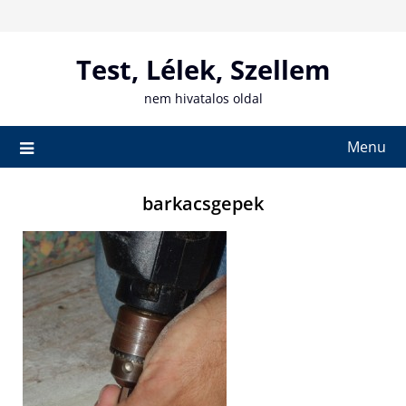
Skip
to
content
Test, Lélek, Szellem
nem hivatalos oldal
Menu
barkacsgepek