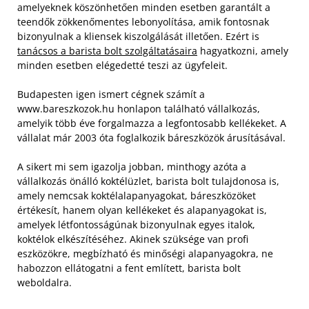
amelyeknek köszönhetően minden esetben garantált a
teendők zökkenőmentes lebonyolítása, amik fontosnak
bizonyulnak a kliensek kiszolgálását illetően. Ezért is
tanácsos a barista bolt szolgáltatásaira
hagyatkozni, amely
minden esetben elégedetté teszi az ügyfeleit.
Budapesten igen ismert cégnek számít a
www.bareszkozok.hu honlapon található vállalkozás,
amelyik több éve forgalmazza a legfontosabb kellékeket. A
vállalat már 2003 óta foglalkozik báreszközök árusításával.
A sikert mi sem igazolja jobban, minthogy azóta a
vállalkozás önálló koktélüzlet, barista bolt tulajdonosa is,
amely nemcsak koktélalapanyagokat, báreszközöket
értékesít, hanem olyan kellékeket és alapanyagokat is,
amelyek létfontosságúnak bizonyulnak egyes italok,
koktélok elkészítéséhez. Akinek szüksége van profi
eszközökre, megbízható és minőségi alapanyagokra, ne
habozzon ellátogatni a fent említett, barista bolt
weboldalra.