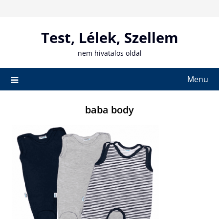
Skip
to
content
Test, Lélek, Szellem
nem hivatalos oldal
Menu
baba body