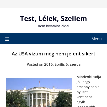
Skip
to
content
Test, Lélek, Szellem
nem hivatalos oldal
Menu
Az USA vízum még nem jelent sikert
Posted on 2016. április 6. szerda
Mindenki tudja
jól, hogy
amennyiben a
nyugati
kontinens
egyik
legnagyobb