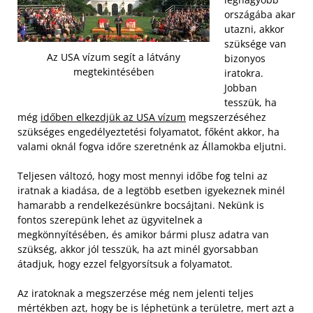
országába akar
utazni, akkor
szüksége van
Az USA vízum segít a látvány
bizonyos
megtekintésében
iratokra.
Jobban
tesszük, ha
még
időben elkezdjük az USA vízum
megszerzéséhez
szükséges engedélyeztetési folyamatot, főként akkor, ha
valami oknál fogva időre szeretnénk az Államokba eljutni.
Teljesen változó, hogy most mennyi időbe fog telni az
iratnak a kiadása, de a legtöbb esetben igyekeznek minél
hamarabb a rendelkezésünkre bocsájtani. Nekünk is
fontos szerepünk lehet az ügyvitelnek a
megkönnyítésében, és amikor bármi plusz adatra van
szükség, akkor jól tesszük, ha azt minél gyorsabban
átadjuk, hogy ezzel felgyorsítsuk a folyamatot.
Az iratoknak a megszerzése még nem jelenti teljes
mértékben azt, hogy be is léphetünk a területre, mert azt a