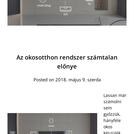
Az okosotthon rendszer számtalan
előnye
Posted on 2018. május 9. szerda
Lassan már
számolni
sem
győzzük,
hányféle
okos
készülék