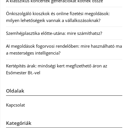
A klasszikus koncertek generációkat kötnek össze
Önkiszolgáló kioszkok és online fizetési megoldások:
milyen lehetőségeik vannak a vállalkozásoknak?
Szemhéjplasztika előtte-utána: mire számíthatsz?
AI megoldások fogorvosi rendelőben: mire használható ma
a mesterséges intelligencia?
Kertépítés árak: minőségi kert megfizethető áron az
Esőmester Bt.-vel
Oldalak
Kapcsolat
Kategóriák