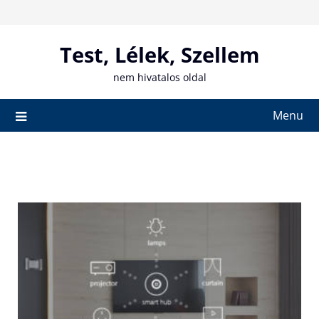
Skip
to
content
Test, Lélek, Szellem
nem hivatalos oldal
Menu