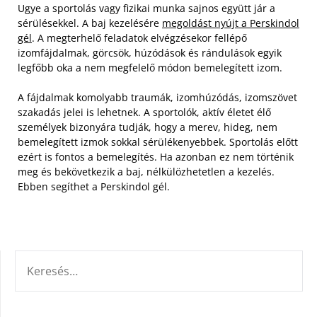
Ugye a sportolás vagy fizikai munka sajnos együtt jár a
sérülésekkel. A baj kezelésére
megoldást nyújt a Perskindol
gél
. A megterhelő feladatok elvégzésekor fellépő
izomfájdalmak, görcsök, húzódások és rándulások egyik
legfőbb oka a nem megfelelő módon bemelegített izom.
A fájdalmak komolyabb traumák, izomhúzódás, izomszövet
szakadás jelei is lehetnek. A sportolók, aktív életet élő
személyek bizonyára tudják, hogy a merev, hideg, nem
bemelegített izmok sokkal sérülékenyebbek. Sportolás előtt
ezért is fontos a bemelegítés. Ha azonban ez nem történik
meg és bekövetkezik a baj, nélkülözhetetlen a kezelés.
Ebben segíthet a Perskindol gél.
KERESÉS: