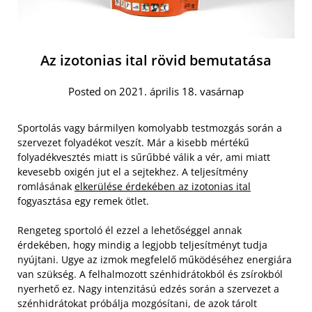
Az izotonias ital rövid bemutatása
Posted on 2021. április 18. vasárnap
Sportolás vagy bármilyen komolyabb testmozgás során a
szervezet folyadékot veszít. Már a kisebb mértékű
folyadékvesztés miatt is sűrűbbé válik a vér, ami miatt
kevesebb oxigén jut el a sejtekhez. A teljesítmény
romlásának
elkerülése érdekében az izotonias ital
fogyasztása egy remek ötlet.
Rengeteg sportoló él ezzel a lehetőséggel annak
érdekében, hogy mindig a legjobb teljesítményt tudja
nyújtani. Ugye az izmok megfelelő működéséhez energiára
van szükség. A felhalmozott szénhidrátokból és zsírokból
nyerhető ez. Nagy intenzitású edzés során a szervezet a
szénhidrátokat próbálja mozgósítani, de azok tárolt