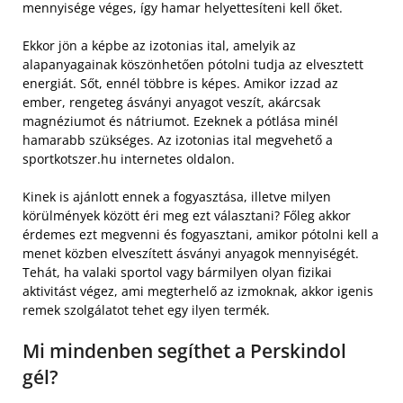
mennyisége véges, így hamar helyettesíteni kell őket.
Ekkor jön a képbe az izotonias ital, amelyik az
alapanyagainak köszönhetően pótolni tudja az elvesztett
energiát. Sőt, ennél többre is képes. Amikor izzad az
ember, rengeteg ásványi anyagot veszít, akárcsak
magnéziumot és nátriumot. Ezeknek a pótlása minél
hamarabb szükséges. Az izotonias ital megvehető a
sportkotszer.hu internetes oldalon.
Kinek is ajánlott ennek a fogyasztása, illetve milyen
körülmények között éri meg ezt választani? Főleg akkor
érdemes ezt megvenni és fogyasztani, amikor pótolni kell a
menet közben elveszített ásványi anyagok mennyiségét.
Tehát, ha valaki sportol vagy bármilyen olyan fizikai
aktivitást végez, ami megterhelő az izmoknak, akkor igenis
remek szolgálatot tehet egy ilyen termék.
Mi mindenben segíthet a Perskindol
gél?