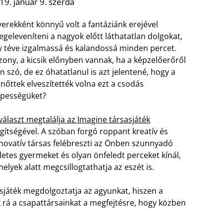
9. január 9. szerda
erekként könnyű volt a fantáziánk erejével
geleveníteni a nagyok előtt láthatatlan dolgokat,
y téve izgalmassá és kalandossá minden percet.
zony, a kicsik előnyben vannak, ha a képzelőerőről
n szó, de ez óhatatlanul is azt jelentené, hogy a
lnőttek elveszítették volna ezt a csodás
pességüket?
választ megtalálja az Imagine társasjáték
gítségével. A szóban forgó roppant kreatív és
novatív társas felébreszti az Önben szunnyadó
letes gyermeket és olyan önfeledt perceket kínál,
elyek alatt megcsillogtathatja az eszét is.
sjáték megdolgoztatja az agyunkat, hiszen a
 rá a csapattársainkat a megfejtésre, hogy közben