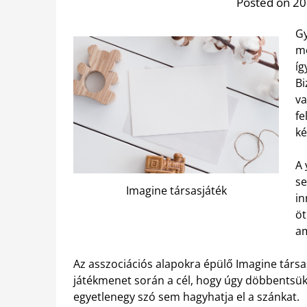
Posted on 201
Gy
me
íg
Bi
va
fe
ké
A
se
Imagine társasjáték
in
öt
am
Az asszociációs alapokra épülő Imagine társa
játékmenet során a cél, hogy úgy döbbentsük
egyetlenegy szó sem hagyhatja el a szánkat.