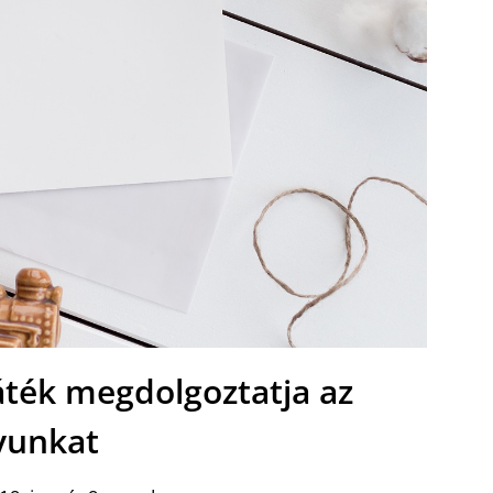
áték megdolgoztatja az
yunkat