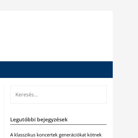
KERESÉS:
Legutóbbi bejegyzések
A klasszikus koncertek generációkat kötnek