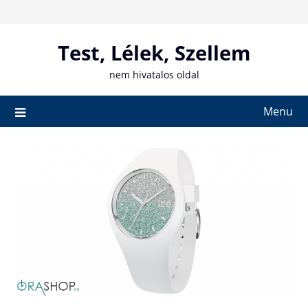
Skip
to
content
Test, Lélek, Szellem
nem hivatalos oldal
Menu