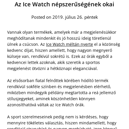
Az Ice Watch népszerűségének okai
Posted on 2019. július 26. péntek
Vannak olyan termékek, amelyek már a megjelenésükkor
meghódítanak mindenkit és jó hosszú ideig töretlenül
ülnek a csúcson. Az
Ice Watch méltán nyerte
el a közönség
kedvenc díjat, hiszen amellett, hogy nagyon megnyerő
külseje van, rendkívül sokrétű is. Ezek az órák egyből a
kedvencei lettek azoknak, akik szeretik a sportos
megjelenést ötvözni a hétköznapi eleganciával.
Az elsősorban fiatal felnőttek körében hódító termék
rendkívül sokféle színben és megjelenésben elérhető,
miközben mindegyik példány megtartotta a reá jellemző
stílusjegyeket, aminek köszönhetően könnyen
azonosíthatóvá váltak az Ice Watch órák.
A sport szerelmeseinek pedig nem is kérdéses, hogy
mennyire tökéletes választás, hiszen mindamellett, hogy
rendkívül strapabíró és nagyon megbízható, igen könnyű