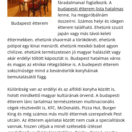
fáradalmaival foglalkozik. A
budapesti étterem lista hatalmas
lenne, ha megpróbálnám
összeírni. Számos helyi és idegen
Budapesti étterem
étterem található. Ehetünk szusit
japán vagy más távol-keleti
éttermekben, ehetünk shaormát a törököknél, ehetünk
polipot egy kínai menüről, ehetünk mexikói babot agyon
chilizve, ehetünk természetesen jó magyar halászlét vagy
akár erdélyi töltött káposztát is. Budapest hatalmas város
és magas az etnikai rétegződése is. A budepesti étterem
sokszínűsége mind a bevándorlók konyháinak
bemutatásától függ.
Különbség van az erdélyi és az alföldi konyha között is,
holott mindkettő magyar kultúrának örvend. A budapesti
étterem lánc tartalmaz természetesen multinacionális
cégek résztvevőit is, KFC, McDonalds, Pizza Hut, Burger
King és még számos más multi éttermek szerepelnek Pest
utcáin. Az étterem ajánlatai között nem csak a specialitások
vannak, hiszen céljuk a minél szélesebb ízléssel