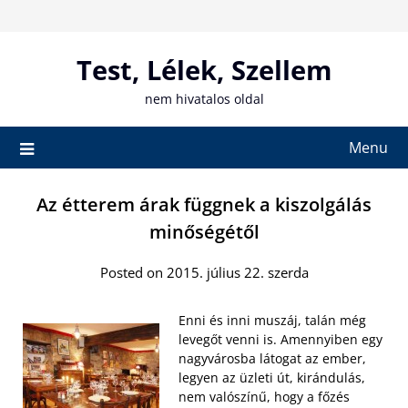
Skip
to
content
Test, Lélek, Szellem
nem hivatalos oldal
Menu
Az étterem árak függnek a kiszolgálás
minőségétől
Posted on 2015. július 22. szerda
Enni és inni muszáj, talán még
levegőt venni is. Amennyiben egy
nagyvárosba látogat az ember,
legyen az üzleti út, kirándulás,
nem valószínű, hogy a főzés