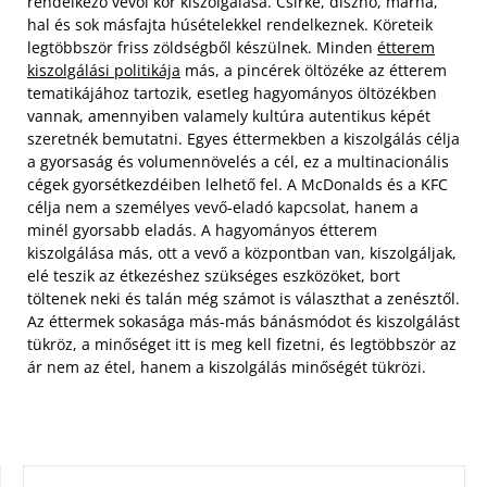
rendelkező vevői kör kiszolgálása. Csirke, disznó, marha,
hal és sok másfajta húsételekkel rendelkeznek. Köreteik
legtöbbször friss zöldségből készülnek. Minden
étterem
kiszolgálási politikája
más, a pincérek öltözéke az étterem
tematikájához tartozik, esetleg hagyományos öltözékben
vannak, amennyiben valamely kultúra autentikus képét
szeretnék bemutatni. Egyes éttermekben a kiszolgálás célja
a gyorsaság és volumennövelés a cél, ez a multinacionális
cégek gyorsétkezdéiben lelhető fel. A McDonalds és a KFC
célja nem a személyes vevő-eladó kapcsolat, hanem a
minél gyorsabb eladás. A hagyományos étterem
kiszolgálása más, ott a vevő a központban van, kiszolgáljak,
elé teszik az étkezéshez szükséges eszközöket, bort
töltenek neki és talán még számot is választhat a zenésztől.
Az éttermek sokasága más-más bánásmódot és kiszolgálást
tükröz, a minőséget itt is meg kell fizetni, és legtöbbször az
ár nem az étel, hanem a kiszolgálás minőségét tükrözi.
KERESÉS: