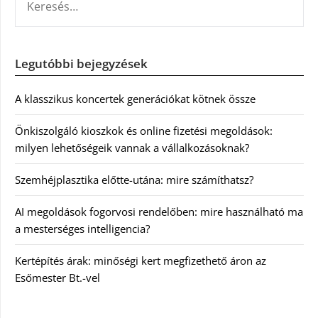
Legutóbbi bejegyzések
A klasszikus koncertek generációkat kötnek össze
Önkiszolgáló kioszkok és online fizetési megoldások:
milyen lehetőségeik vannak a vállalkozásoknak?
Szemhéjplasztika előtte-utána: mire számíthatsz?
AI megoldások fogorvosi rendelőben: mire használható ma
a mesterséges intelligencia?
Kertépítés árak: minőségi kert megfizethető áron az
Esőmester Bt.-vel