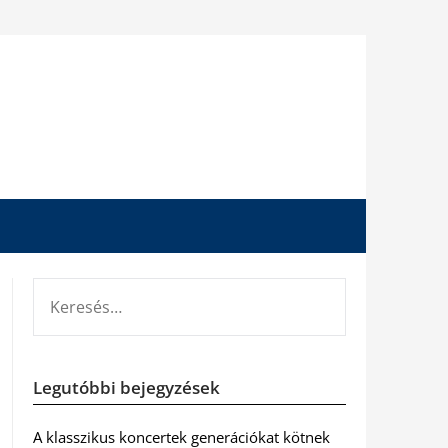
KERESÉS:
Legutóbbi bejegyzések
A klasszikus koncertek generációkat kötnek