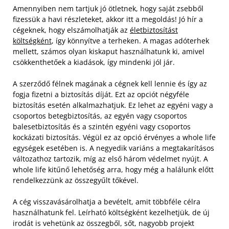
Amennyiben nem tartjuk jó ötletnek, hogy saját zsebből
fizessük a havi részleteket, akkor itt a megoldás! Jó hír a
cégeknek, hogy elszámolhatják az
életbiztosítást
költségként
, így könnyítve a terheken. A magas adóterhek
mellett, számos olyan kiskaput használhatunk ki, amivel
csökkenthetőek a kiadások, így mindenki jól jár.
A szerződő félnek magának a cégnek kell lennie és így az
fogja fizetni a biztosítás díját. Ezt az opciót négyféle
biztosítás esetén alkalmazhatjuk. Ez lehet az egyéni vagy a
csoportos betegbiztosítás, az egyén vagy csoportos
balesetbiztosítás és a szintén egyéni vagy csoportos
kockázati biztosítás. Végül ez az opció érvényes a whole life
egységek esetében is. A negyedik variáns a megtakarításos
változathoz tartozik, míg az első három védelmet nyújt. A
whole life kitűnő lehetőség arra, hogy még a halálunk előtt
rendelkezzünk az összegyűlt tőkével.
A cég visszavásárolhatja a bevételt, amit többféle célra
használhatunk fel. Leírható költségként kezelhetjük, de új
irodát is vehetünk az összegből, sőt, nagyobb projekt