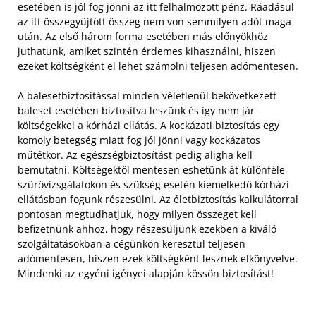
esetében is jól fog jönni az itt felhalmozott pénz. Ráadásul
az itt összegyűjtött összeg nem von semmilyen adót maga
után. Az első három forma esetében más előnyökhöz
juthatunk, amiket szintén érdemes kihasználni, hiszen
ezeket költségként el lehet számolni teljesen adómentesen.
A balesetbiztosítással minden véletlenül bekövetkezett
baleset esetében biztosítva leszünk és így nem jár
költségekkel a kórházi ellátás. A kockázati biztosítás egy
komoly betegség miatt fog jól jönni vagy kockázatos
műtétkor. Az egészségbiztosítást pedig aligha kell
bemutatni. Költségektől mentesen eshetünk át különféle
szűrővizsgálatokon és szükség esetén kiemelkedő kórházi
ellátásban fogunk részesülni. Az életbiztosítás kalkulátorral
pontosan megtudhatjuk, hogy milyen összeget kell
befizetnünk ahhoz, hogy részesüljünk ezekben a kiváló
szolgáltatásokban a cégünkön keresztül teljesen
adómentesen, hiszen ezek költségként lesznek elkönyvelve.
Mindenki az egyéni igényei alapján kössön biztosítást!