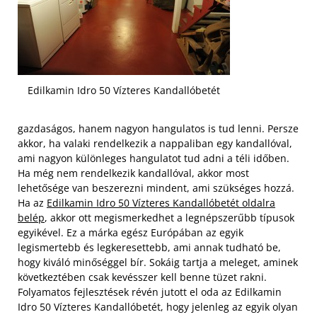
Edilkamin Idro 50 Vízteres Kandallóbetét
gazdaságos, hanem nagyon hangulatos is tud lenni. Persze
akkor, ha valaki rendelkezik a nappaliban egy kandallóval,
ami nagyon különleges hangulatot tud adni a téli időben.
Ha még nem rendelkezik kandallóval, akkor most
lehetősége van beszerezni mindent, ami szükséges hozzá.
Ha az
Edilkamin Idro 50 Vízteres Kandallóbetét oldalra
belép
, akkor ott megismerkedhet a legnépszerűbb típusok
egyikével. Ez a márka egész Európában az egyik
legismertebb és legkeresettebb, ami annak tudható be,
hogy kiváló minőséggel bír.
Sokáig tartja a meleget, aminek
következtében csak kevésszer kell benne tüzet rakni.
Folyamatos fejlesztések révén jutott el oda az Edilkamin
Idro 50 Vízteres Kandallóbetét, hogy jelenleg az egyik olyan