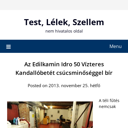
Skip
to
content
Test, Lélek, Szellem
nem hivatalos oldal
Menu
Az Edilkamin Idro 50 Vízteres
Kandallóbetét csúcsminőséggel bír
Posted on 2013. november 25. hétfő
A téli fűtés
nemcsak