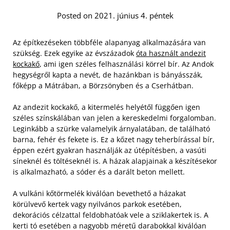
Posted on 2021. június 4. péntek
Az építkezéseken többféle alapanyag alkalmazására van
szükség. Ezek egyike az évszázadok
óta használt andezit
kockakő
, ami igen széles felhasználási körrel bír. Az Andok
hegységről kapta a nevét, de hazánkban is bányásszák,
főképp a Mátrában, a Börzsönyben és a Cserhátban.
Az andezit kockakő, a kitermelés helyétől függően igen
széles színskálában van jelen a kereskedelmi forgalomban.
Leginkább a szürke valamelyik árnyalatában, de található
barna, fehér és fekete is.
Ez a kőzet nagy teherbírással bír,
éppen ezért gyakran használják az útépítésben, a vasúti
síneknél és töltéseknél is. A házak alapjainak a készítésekor
is alkalmazható, a sóder és a darált beton mellett.
A vulkáni kőtörmelék kiválóan bevethető a házakat
körülvevő kertek vagy nyilvános parkok esetében,
dekorációs célzattal feldobhatóak vele a sziklakertek is. A
kerti tó esetében a nagyobb méretű darabokkal kiválóan