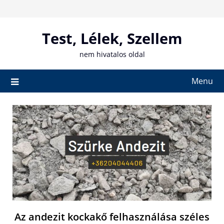
Skip
to
content
Test, Lélek, Szellem
nem hivatalos oldal
Menu
Az andezit kockakő felhasználása széles