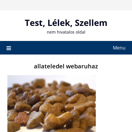
Skip
to
content
Test, Lélek, Szellem
nem hivatalos oldal
Menu
allateledel webaruhaz