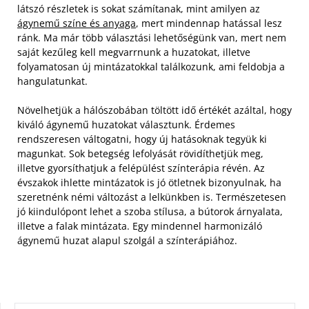
látszó részletek is sokat számítanak, mint amilyen az
ágynemű színe és anyaga
, mert mindennap hatással lesz
ránk. Ma már több választási lehetőségünk van, mert nem
saját kezűleg kell megvarrnunk a huzatokat, illetve
folyamatosan új mintázatokkal találkozunk, ami feldobja a
hangulatunkat.
Növelhetjük a hálószobában töltött idő értékét azáltal, hogy
kiváló ágynemű huzatokat választunk. Érdemes
rendszeresen váltogatni, hogy új hatásoknak tegyük ki
magunkat. Sok betegség lefolyását rövidíthetjük meg,
illetve gyorsíthatjuk a felépülést színterápia révén. Az
évszakok ihlette mintázatok is jó ötletnek bizonyulnak, ha
szeretnénk némi változást a lelkünkben is. Természetesen
jó kiindulópont lehet a szoba stílusa, a bútorok árnyalata,
illetve a falak mintázata. Egy mindennel harmonizáló
ágynemű huzat alapul szolgál a színterápiához.