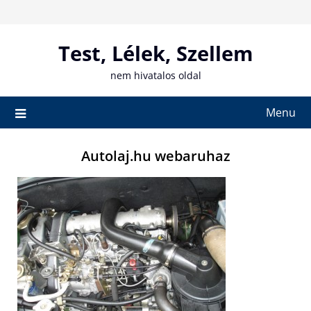
Skip
to
content
Test, Lélek, Szellem
nem hivatalos oldal
Menu
Autolaj.hu webaruhaz