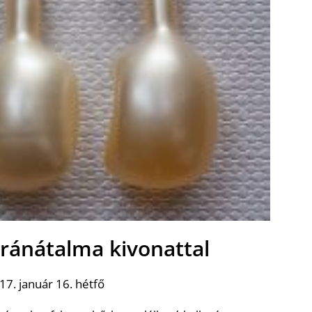
gránátalma kivonattal
7. január 16. hétfő