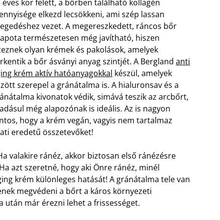
 éves kor felett, a bőrben található kollagén
nnyisége elkezd lecsökkeni, ami szép lassan
egedéshez vezet. A megereszkedett, ráncos bőr
lapota természetesen még javítható, hiszen
teznek olyan krémek és pakolások, amelyek
rkentik a bőr ásványi anyag szintjét. A Bergland
anti
ing krém aktív hatóanyagokkal
készül, amelyek
zött szerepel a gránátalma is. A hialuronsav és a
ánátalma kivonatok védik, simává teszik az arcbőrt,
adásul még alapozónak is ideális. Az is nagyon
ntos, hogy a krém vegán, vagyis nem tartalmaz
lati eredetű összetevőket!
. Ha valakire ránéz, akkor biztosan első ránézésre
a azt szeretné, hogy aki Önre ránéz, minél
 aging krém különleges hatását! A gránátalma tele van
enek megvédeni a bőrt a káros környezeti
a után már érezni lehet a frissességet.