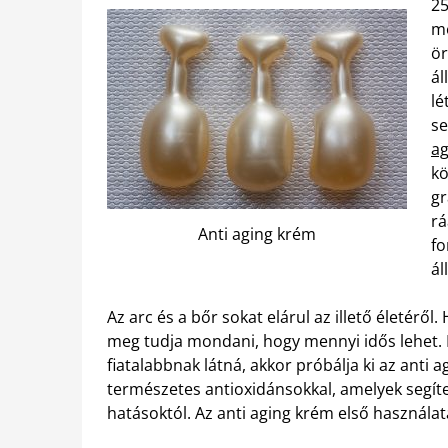
25
me
ör
ál
lé
se
ag
kö
gr
rá
Anti aging krém
fo
ál
Az arc és a bőr sokat elárul az illető életéről
meg tudja mondani, hogy mennyi idős lehet. H
fiatalabbnak látná, akkor próbálja ki az anti
természetes antioxidánsokkal, amelyek segít
hatásoktól. Az anti aging krém első használat