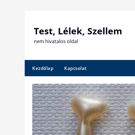
Skip
to
content
Test, Lélek, Szellem
nem hivatalos oldal
Kezdőlap
Kapcsolat