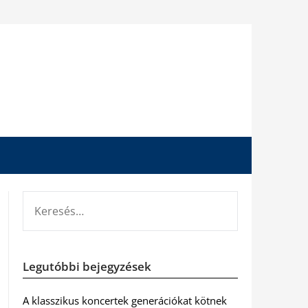
KERESÉS:
Legutóbbi bejegyzések
A klasszikus koncertek generációkat kötnek