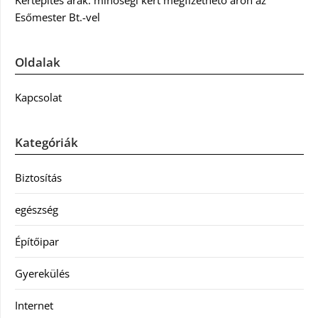
Kertépítés árak: minőségi kert megfizethető áron az
Esőmester Bt.-vel
Oldalak
Kapcsolat
Kategóriák
Biztosítás
egészség
Építőipar
Gyerekülés
Internet