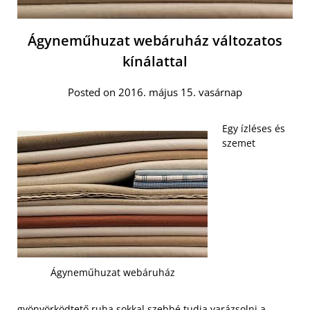
Ágyneműhuzat webáruház változatos
kínálattal
Posted on 2016. május 15. vasárnap
Egy ízléses és
szemet
Ágyneműhuzat webáruház
gyönyörködtető ruha sokkal szebbé tudja varázsolni a