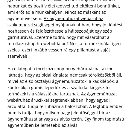
napunkat és pozitív életkedvvel tud eltölteni bennünket,
ami erőt ad a munkahelyen. Nincs ez másként az
ágyneművel sem.
Az ágyneműhuzat webáruház
szakemberei segítséget
nyújtanak abban, hogy jó döntést
hozhasson és feldíszíthesse a hálószobáját egy szép
garnitúrával. Szeretné tudni, hogy mit vásárolhat a
torolkozoshop.hu weboldalon? Nos, a termékkínálat igen
széles, ezért inkább vessen rá egy pillantást a saját
szemével!
Ha ellátogat a torolkozoshop.hu webáruházba, akkor
láthatja, hogy az oldal kínálata nemcsak törölközőkből áll,
mivel az első osztályú ágyneműhuzatok, a kádkilépők, a
köntösök, a gumis lepedők és a szállodai kiegészítő
termékek is a választékba tartoznak. Az ágyneműhuzat
webáruház árucikkei segítenek abban, hogy egyedi
arculattal tudja felruházni a hálószobát. A legtöbb ember
nem is tudja, hogy milyen nagy jelentőséggel bír az
ágyneműhuzat anyaga az alvás terén. Egy finom tapintású
ágyneműben kellemesebb az alvás.