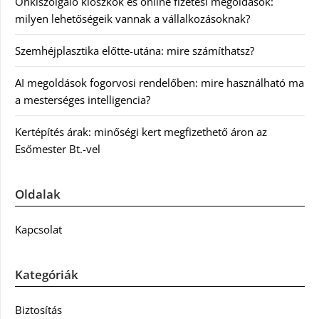
Önkiszolgáló kioszkok és online fizetési megoldások:
milyen lehetőségeik vannak a vállalkozásoknak?
Szemhéjplasztika előtte-utána: mire számíthatsz?
AI megoldások fogorvosi rendelőben: mire használható ma
a mesterséges intelligencia?
Kertépítés árak: minőségi kert megfizethető áron az
Esőmester Bt.-vel
Oldalak
Kapcsolat
Kategóriák
Biztosítás