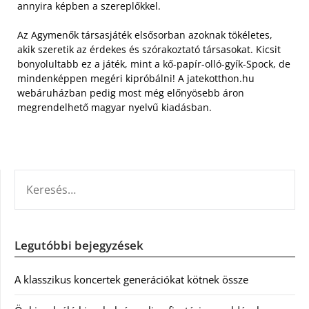
annyira képben a szereplőkkel.
Az Agymenők társasjáték elsősorban azoknak tökéletes,
akik szeretik az érdekes és szórakoztató társasokat. Kicsit
bonyolultabb ez a játék, mint a kő-papír-olló-gyík-Spock, de
mindenképpen megéri kipróbálni! A jatekotthon.hu
webáruházban pedig most még előnyösebb áron
megrendelhető magyar nyelvű kiadásban.
KERESÉS:
Legutóbbi bejegyzések
A klasszikus koncertek generációkat kötnek össze