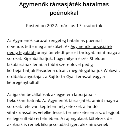
Agymenők társasjáték hatalmas
poénokkal
Posted on 2022. március 17. csütörtök
Az Agymenők sorozat rengeteg hatalmas poénnal
örvendeztette meg a nézőket. Az
Agymenők társasjáték
pedig legalább
annyi önfeledt percet tartogat, mint maga a
sorozat. Kipróbálhatjuk, hogy milyen érzés Sheldon
lakótársának lenni, a többi szereplővel pedig
körbejárhatjuk Pasadena utcáit, meglátogathatjuk Wolowitz
ordibáló anyukáját, a Sajttorta-Gyár teraszát vagy a
képregényboltot!
Az igazán bevállalósak az egyetem laborjába is
bekukkanthatnak. Az Agymenők társasjáték, amint maga a
sorozat, tele van képtelen helyzetekkel, állandó
vitatkozással és vetélkedéssel, természetesen a szó legjobb
és legőrültebb értelmében. A rajongóknak kötelező, de
azoknak is remek kikapcsolódást ígér, akik nincsenek