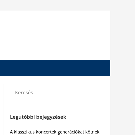
KERESÉS:
Legutóbbi bejegyzések
A klasszikus koncertek generációkat kötnek