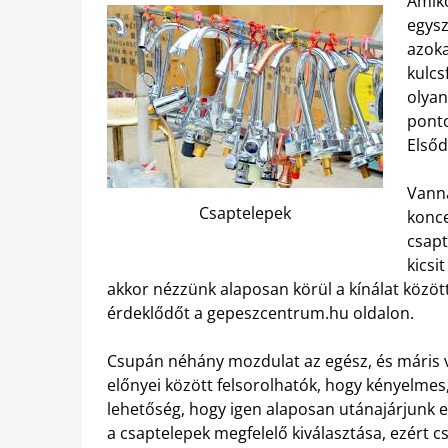
Amiko
egysz
azoka
kulcs
olyan
ponto
Elsőd
Vanna
Csaptelepek
konce
csapt
kicsi
akkor nézzünk alaposan körül a kínálat között
érdeklődőt a gepeszcentrum.hu oldalon.
Csupán néhány mozdulat az egész, és máris v
előnyei között felsorolhatók, hogy kényelmes
lehetőség, hogy igen alaposan utánajárjunk 
a csaptelepek megfelelő kiválasztása, ezért 