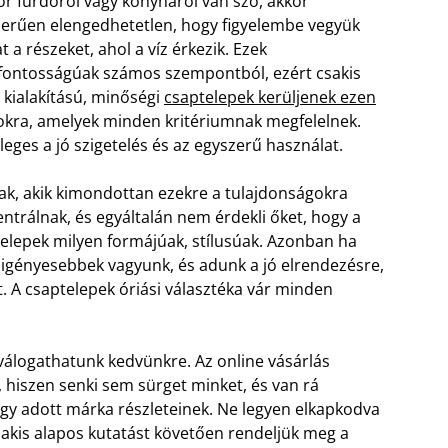
r fürdőről vagy konyháról van szó, akkor
erűen elengedhetetlen, hogy figyelembe vegyük
t a részeket, ahol a víz érkezik. Ezek
fontosságúak számos szempontból, ezért csakis
 kialakítású, minőségi
csaptelepek kerüljenek ezen
kra, amelyek minden kritériumnak megfelelnek.
leges a jó szigetelés és az egyszerű használat.
k, akik kimondottan ezekre a tulajdonságokra
ntrálnak, és egyáltalán nem érdekli őket, hogy a
elepek milyen formájúak, stílusúak. Azonban ha
t igényesebbek vagyunk, és adunk a jó elrendezésre,
. A csaptelepek óriási választéka vár minden
álogathatunk kedvünkre. Az online vásárlás
, hiszen senki sem sürget minket, és van rá
egy adott márka részleteinek. Ne legyen elkapkodva
csakis alapos kutatást követően rendeljük meg a