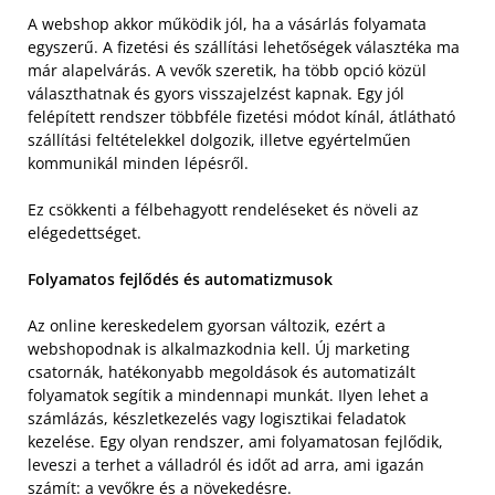
A webshop akkor működik jól, ha a vásárlás folyamata
egyszerű. A fizetési és szállítási lehetőségek választéka ma
már alapelvárás. A vevők szeretik, ha több opció közül
választhatnak és gyors visszajelzést kapnak. Egy jól
felépített rendszer többféle fizetési módot kínál, átlátható
szállítási feltételekkel dolgozik, illetve egyértelműen
kommunikál minden lépésről.
Ez csökkenti a félbehagyott rendeléseket és növeli az
elégedettséget.
Folyamatos fejlődés és automatizmusok
Az online kereskedelem gyorsan változik, ezért a
webshopodnak is alkalmazkodnia kell. Új marketing
csatornák, hatékonyabb megoldások és automatizált
folyamatok segítik a mindennapi munkát. Ilyen lehet a
számlázás, készletkezelés vagy logisztikai feladatok
kezelése. Egy olyan rendszer, ami folyamatosan fejlődik,
leveszi a terhet a válladról és időt ad arra, ami igazán
számít: a vevőkre és a növekedésre.