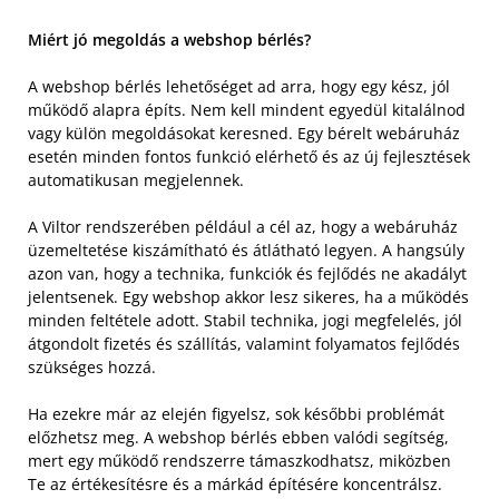
Miért jó megoldás a webshop bérlés?
A webshop bérlés lehetőséget ad arra, hogy egy kész, jól
működő alapra építs. Nem kell mindent egyedül kitalálnod
vagy külön megoldásokat keresned. Egy bérelt webáruház
esetén minden fontos funkció elérhető és az új fejlesztések
automatikusan megjelennek.
A Viltor rendszerében például a cél az, hogy a webáruház
üzemeltetése kiszámítható és átlátható legyen. A hangsúly
azon van, hogy a technika, funkciók és fejlődés ne akadályt
jelentsenek. Egy webshop akkor lesz sikeres, ha a működés
minden feltétele adott. Stabil technika, jogi megfelelés, jól
átgondolt fizetés és szállítás, valamint folyamatos fejlődés
szükséges hozzá.
Ha ezekre már az elején figyelsz, sok későbbi problémát
előzhetsz meg. A webshop bérlés ebben valódi segítség,
mert egy működő rendszerre támaszkodhatsz, miközben
Te az értékesítésre és a márkád építésére koncentrálsz.