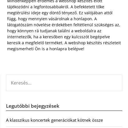
Mindenképpen érdemes a webshop készítés előtt
tájékozódni a legfontosabbakról. A befektetett tőke
megtérülési ideje egy döntő tényező. Ez valójában attól
függ, hogy mennyien vásárolnak a honlapon. A
látogatószám növelése érdekében feltétlenül szükséges az,
hogy könnyen rá tudjanak találni a weboldalra az
internetezők, ha a keresőben egy kulcsszót begépelve
keresik a megfelelő terméket. A webshop készítés részleteit
megismerheti Ön is a honlapra belépve!
KERESÉS:
Legutóbbi bejegyzések
A klasszikus koncertek generációkat kötnek össze