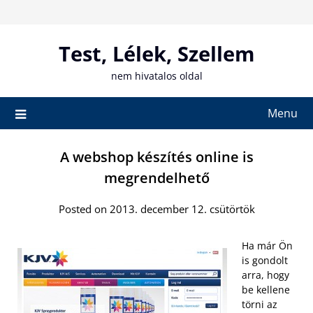
Skip
to
content
Test, Lélek, Szellem
nem hivatalos oldal
Menu
A webshop készítés online is
megrendelhető
Posted on 2013. december 12. csütörtök
Ha már Ön
is gondolt
arra, hogy
be kellene
törni az