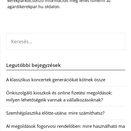
kerékpárkölcsönző információit meg lehet ismerni az
agardikerekpar.hu oldalon.
KERESÉS:
Legutóbbi bejegyzések
A klasszikus koncertek generációkat kötnek össze
Önkiszolgáló kioszkok és online fizetési megoldások:
milyen lehetőségeik vannak a vállalkozásoknak?
Szemhéjplasztika előtte-utána: mire számíthatsz?
AI megoldások fogorvosi rendelőben: mire használható ma