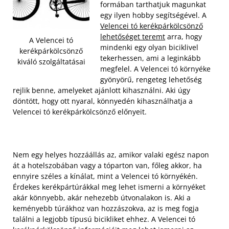
formában tarthatjuk magunkat
egy ilyen hobby segítségével. A
Velencei tó kerékpárkölcsönző
lehetőséget teremt
arra, hogy
A Velencei tó
mindenki egy olyan biciklivel
kerékpárkölcsönző
tekerhessen, ami a leginkább
kiváló szolgáltatásai
megfelel. A Velencei tó környéke
gyönyörű, rengeteg lehetőség
rejlik benne, amelyeket ajánlott kihasználni. Aki úgy
döntött, hogy ott nyaral, könnyedén kihasználhatja a
Velencei tó kerékpárkölcsönző előnyeit.
Nem egy helyes hozzáállás az, amikor valaki egész napon
át a hotelszobában vagy a tóparton van, főleg akkor, ha
ennyire széles a kínálat, mint a Velencei tó környékén.
Érdekes kerékpártúrákkal meg lehet ismerni a környéket
akár könnyebb, akár nehezebb útvonalakon is. Aki a
keményebb túrákhoz van hozzászokva, az is meg fogja
találni a legjobb típusú bicikliket ehhez. A Velencei tó