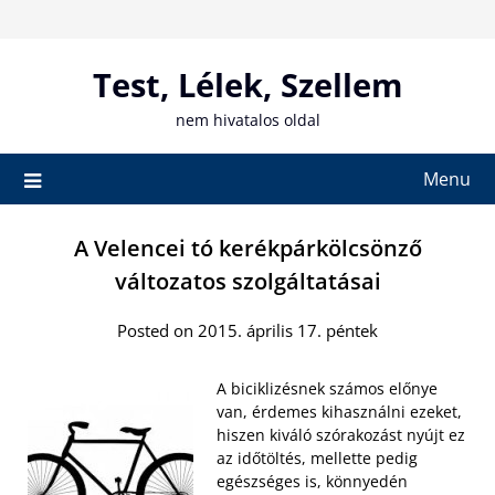
Skip
to
content
Test, Lélek, Szellem
nem hivatalos oldal
Menu
A Velencei tó kerékpárkölcsönző
változatos szolgáltatásai
Posted on 2015. április 17. péntek
A biciklizésnek számos előnye
van, érdemes kihasználni ezeket,
hiszen kiváló szórakozást nyújt ez
az időtöltés, mellette pedig
egészséges is, könnyedén