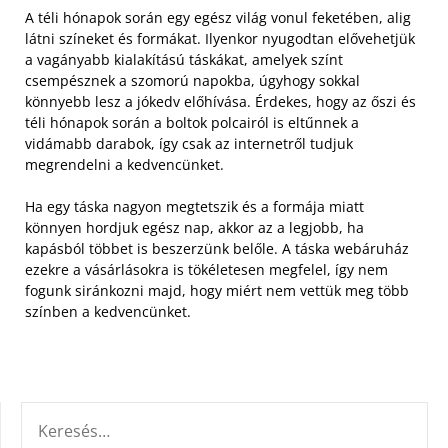
A téli hónapok során egy egész világ vonul feketében, alig
látni színeket és formákat. Ilyenkor nyugodtan elővehetjük
a vagányabb kialakítású táskákat, amelyek színt
csempésznek a szomorú napokba, úgyhogy sokkal
könnyebb lesz a jókedv előhívása.
Érdekes, hogy az őszi és
téli hónapok során a boltok polcairól is eltűnnek a
vidámabb darabok, így csak az internetről tudjuk
megrendelni a kedvencünket.
Ha egy táska nagyon megtetszik és a formája miatt
könnyen hordjuk egész nap, akkor az a legjobb, ha
kapásból többet is beszerzünk belőle. A táska webáruház
ezekre a vásárlásokra is tökéletesen megfelel, így nem
fogunk siránkozni majd, hogy miért nem vettük meg több
színben a kedvencünket.
KERESÉS: