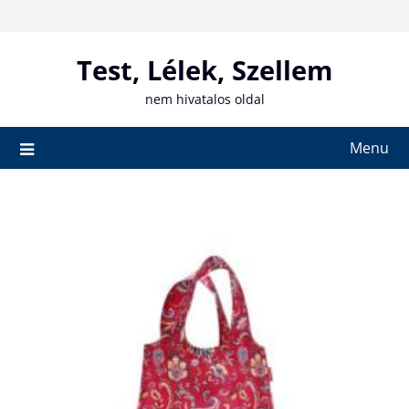
Skip
to
content
Test, Lélek, Szellem
nem hivatalos oldal
Menu