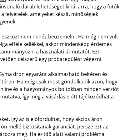
ínvonalú darab lehetőséget kínál arra, hogy a fotók
 a felvételek, amelyeket készít, minőségiek
gyenek.
 eszközt nem nehéz beüzemelni. Ha még nem volt
lga efféle kellékkel, akkor mindenképp érdemes
tanulmányozni a használati útmutatót. Ezt
vetően célszerű egy próbarepülést végezni.
Syma drón egyaránt alkalmazható beltéren és
ltéren. Ha még csak most gondolkodik azon, hogy
z online és a hagyományos boltokban minden verziót
 mutatva, így még a vásárlás előtt tájékozódhat a
et, így az is előfordulhat, hogy akciós áron
n mellé biztosítanak garanciát, persze ezt az
ározza meg. Ha ez idő alatt valami probléma