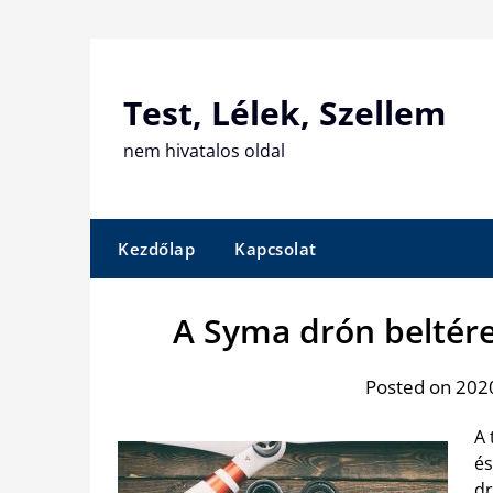
Skip
to
content
Test, Lélek, Szellem
nem hivatalos oldal
Kezdőlap
Kapcsolat
A Syma drón beltéren
Posted on 2020
A 
és
d