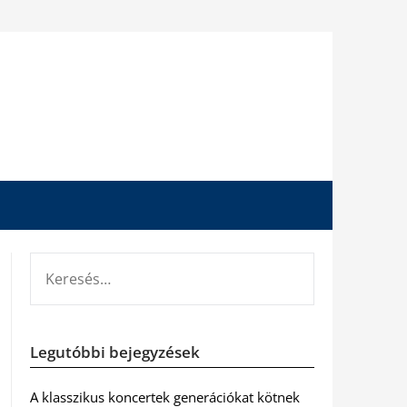
KERESÉS:
Legutóbbi bejegyzések
A klasszikus koncertek generációkat kötnek