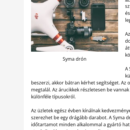
sz
és
le
Az
do
át
kö
Syma drón
A 
kü
beszerzi, akkor bátran kérhet segítséget. A
megtalál. Az árucikkek részletesen be vannak
különféle típusokról.
Az üzletek egész évben kínálnak kedvezmények
szerezhet be egy drágább darabot. A Syma dró
időtartamot minden alkalommal a gyártó hat