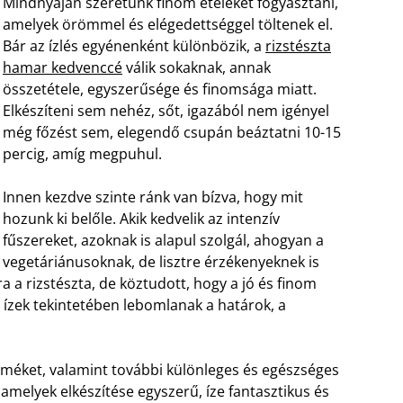
Mindnyájan szeretünk finom ételeket fogyasztani,
amelyek örömmel és elégedettséggel töltenek el.
Bár az ízlés egyénenként különbözik, a
rizstészta
hamar kedvenccé
válik sokaknak, annak
összetétele, egyszerűsége és finomsága miatt.
Elkészíteni sem nehéz, sőt, igazából nem igényel
még főzést sem, elegendő csupán beáztatni 10-15
percig, amíg megpuhul.
Innen kezdve szinte ránk van bízva, hogy mit
hozunk ki belőle. Akik kedvelik az intenzív
fűszereket, azoknak is alapul szolgál, ahogyan a
vegetáriánusoknak, de lisztre érzékenyeknek is
a a rizstészta, de köztudott, hogy a jó és finom
 ízek tekintetében lebomlanak a határok, a
méket, valamint további különleges és egészséges
melyek elkészítése egyszerű, íze fantasztikus és