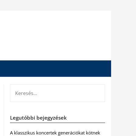
KERESÉS:
Legutóbbi bejegyzések
A klasszikus koncertek generációkat kötnek