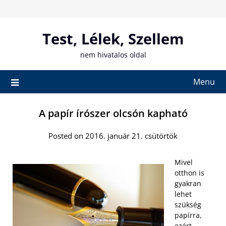
Skip
to
content
Test, Lélek, Szellem
nem hivatalos oldal
Menu
A papír írószer olcsón kapható
Posted on 2016. január 21. csütörtök
Mivel
otthon is
gyakran
lehet
szükség
papírra,
ezért