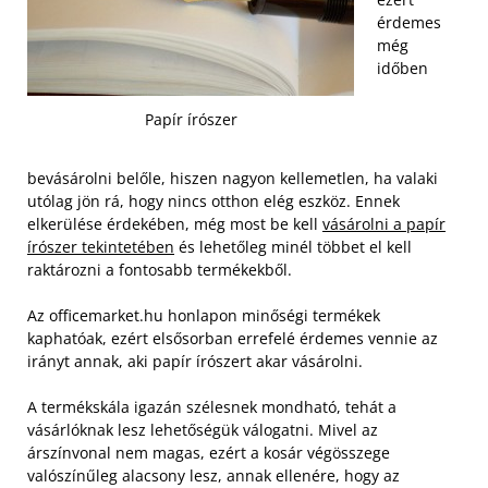
érdemes
még
időben
Papír írószer
bevásárolni belőle, hiszen nagyon kellemetlen, ha valaki
utólag jön rá, hogy nincs otthon elég eszköz. Ennek
elkerülése érdekében, még most be kell
vásárolni a papír
írószer tekintetében
és lehetőleg minél többet el kell
raktározni a fontosabb termékekből.
Az officemarket.hu honlapon minőségi termékek
kaphatóak, ezért elsősorban errefelé érdemes vennie az
irányt annak, aki papír írószert akar vásárolni.
A termékskála igazán szélesnek mondható, tehát a
vásárlóknak lesz lehetőségük válogatni. Mivel az
árszínvonal nem magas, ezért a kosár végösszege
valószínűleg alacsony lesz, annak ellenére, hogy az