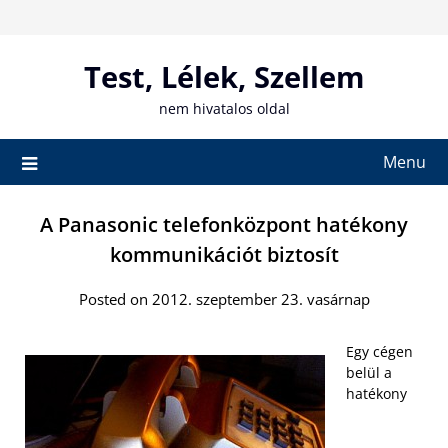
Skip
to
content
Test, Lélek, Szellem
nem hivatalos oldal
Menu
A Panasonic telefonközpont hatékony
kommunikációt biztosít
Posted on 2012. szeptember 23. vasárnap
Egy cégen
belül a
hatékony