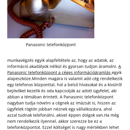
Panasonic telefonközpont
munkavégzés egyik alapfeltétele az, hogy az adatok, az
információ akadályok nélkül és gyorsan tudjon áramolni.
A
Panasonic telefonközpont a céges információáramlás
egyik
alapeszköze.Minden magára is valamit adó cég rendelkezik
egy telefonos központtal, hol a belső hívásokat és a kívülről
bejövőket kezelik és oda kapcsolják az adott ügyfelet, aki
abban a témában érintett.
A Panasonic telefonközpont
nagyban tudja növelni a cégnek az imázsát is, hiszen az
ügyfelek rögtön jobban néznek egy vállalkozásra, ahol
azzal tudnak telefonálni, akivel éppen dolgok van.Ha még
nem rendelkezik ilyennel, akkor szerezze be ez a
telefonközpontot. Ezzel költséget is nagy mértékben lehet