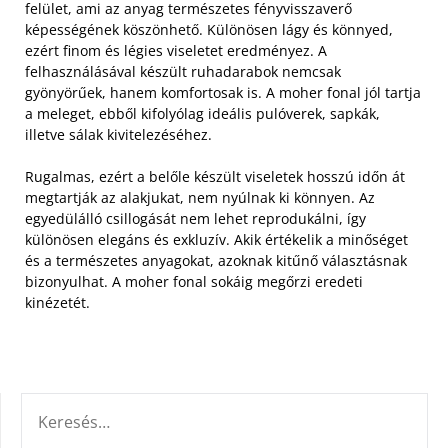
felület, ami az anyag természetes fényvisszaverő
képességének köszönhető.
Különösen lágy és könnyed,
ezért finom és légies viseletet eredményez. A
felhasználásával készült ruhadarabok nemcsak
gyönyörűek, hanem komfortosak is. A moher fonal jól tartja
a meleget, ebből kifolyólag ideális pulóverek, sapkák,
illetve sálak kivitelezéséhez.
Rugalmas, ezért a belőle készült viseletek hosszú időn át
megtartják az alakjukat, nem nyúlnak ki könnyen. Az
egyedülálló csillogását nem lehet reprodukálni, így
különösen elegáns és exkluzív. Akik értékelik a minőséget
és a természetes anyagokat, azoknak kitűnő választásnak
bizonyulhat. A moher fonal sokáig megőrzi eredeti
kinézetét.
KERESÉS: