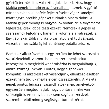
gyártók termékeit is választhatjuk, de az biztos, hogy a
Makita gépek állandóan az élvonalban
lesznek. A gyártó
minden évben különféle fejlesztéseket végez, amelyek
miatt egyre profibb gépeket tudnak a piacra dobni. A
Makita gépek mindig is nagyon jók voltak, de a folyamatos
fejlesztés, csak jobbá teszi ezeket. Nemcsak a gépek és
szerszámok fejlődnek, hanem a különféle alkatrészek is.
Egy gép, akár több munkafolyamatot is el tud végezni,
viszont ehhez szükség lehet néhány pótalkatrészre.
Ezeket az alkatrészeket is egyszerűen be lehet szerezni a
szaküzletekből, viszont, ha nem szeretnénk sokat
keresgélni, a megfelelő webáruházba is megtalálhatjuk,
amire szükségünk van. Fontos, hogy a gépekkel
kompatibilis alkatrészeket vásároljunk, ellenkező esetben
ezeket nem tudjuk megfelelően összeszerelni. A Makita
gépek pontos leírással vásárolhatóak meg, amelyekből
egyszerűen megtudhatjuk, hogy pontosan mire van
szükségünk. Amennyiben ez sem segít, a szervizek
szakembereitől mindig segítséget tudunk kérni.