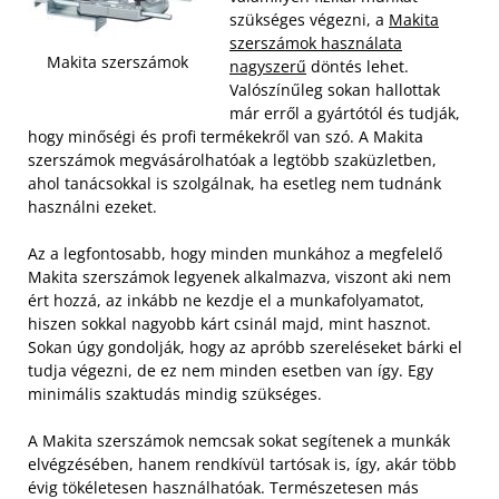
szükséges végezni, a
Makita
szerszámok használata
Makita szerszámok
nagyszerű
döntés lehet.
Valószínűleg sokan hallottak
már erről a gyártótól és tudják,
hogy minőségi és profi termékekről van szó. A Makita
szerszámok megvásárolhatóak a legtöbb szaküzletben,
ahol tanácsokkal is szolgálnak, ha esetleg nem tudnánk
használni ezeket.
Az a legfontosabb, hogy minden munkához a megfelelő
Makita szerszámok legyenek alkalmazva, viszont aki nem
ért hozzá, az inkább ne kezdje el a munkafolyamatot,
hiszen sokkal nagyobb kárt csinál majd, mint hasznot.
Sokan úgy gondolják, hogy az apróbb szereléseket bárki el
tudja végezni, de ez nem minden esetben van így. Egy
minimális szaktudás mindig szükséges.
A Makita szerszámok nemcsak sokat segítenek a munkák
elvégzésében, hanem rendkívül tartósak is, így, akár több
évig tökéletesen használhatóak.
Természetesen más