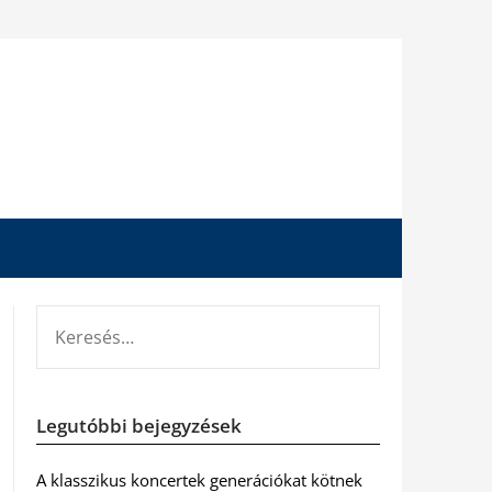
KERESÉS:
Legutóbbi bejegyzések
A klasszikus koncertek generációkat kötnek