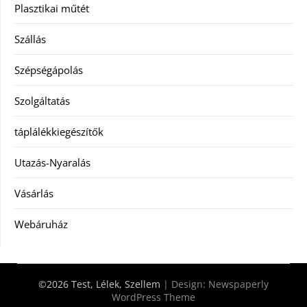
Plasztikai műtét
Szállás
Szépségápolás
Szolgáltatás
táplálékkiegészítők
Utazás-Nyaralás
Vásárlás
Webáruház
©2026 Test, Lélek, Szellem
| Design:
Newspaperly
WordPress Theme