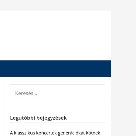
KERESÉS:
Legutóbbi bejegyzések
A klasszikus koncertek generációkat kötnek