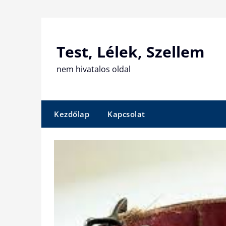
Skip
to
content
Test, Lélek, Szellem
nem hivatalos oldal
Kezdőlap
Kapcsolat