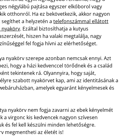
es négylábú pajtása egyszer elkóborol vagy
kik otthonról. Ha ez bekövetkezik, akkor nagyon
 segíthet a helyzetén a
telefonszámmal ellátott
a nyakörv
. Ezáltal biztosíthatja a kutyus
aszerzését, hiszen ha valaki megtalálja, nagy
zínűséggel fel fogja hívni az elérhetőséget.
tya nyakörv szerepe azonban nemcsak ennyi. Azt
pezi, hogy a házi kedvenccel törődnek és a család
ként tekintenek rá. Olyannyira, hogy saját,
lyre szabott nyakörvet kap, ami az identitásának a
a webáruházban, amelyek egyaránt kényelmesek és
utya nyakörv nem fogja zavarni az ebek kényelmét
ek a virgonc kis kedvencek nagyon szívesen
uk és fel kell készülni minden lehetőségre.
v megmentheti az életét is!