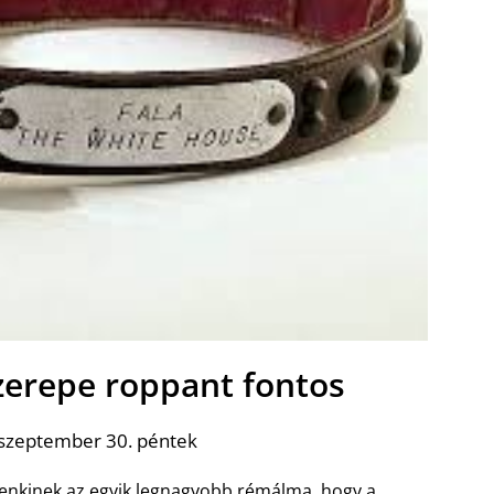
zerepe roppant fontos
 szeptember 30. péntek
enkinek az egyik legnagyobb rémálma, hogy a