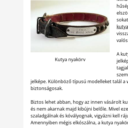
hűség
elszö
sokat
kuty
vissz
valós
A ku
Kutya nyakörv
jelké
tagja
szemé
jelképe. Különböző típusú modelleket talál 
biztonságosak.
Biztos lehet abban, hogy az innen vásárolt k
és nem akarnak majd kibújni belőle. Mivel ez
szaladgálnak és kóvályognak, vigyázni kell ráj
Amennyiben mégis elkószálna, a kutya nyakör