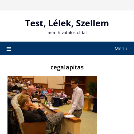
Skip
to
content
Test, Lélek, Szellem
nem hivatalos oldal
Menu
cegalapitas