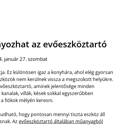
yozhat az evőeszköztartó
. január 27. szombat
a. Ez különösen igaz a konyhára, ahol elég gyorsan
szközök nem kerülnek vissza a megszokott helyükre.
evőeszköztartó, aminek jelentősége minden
kanalak, villák, kések sokkal egyszerűbben
a fiókok mélyén keresni.
 tudható, hogy pontosan mennyi tiszta eszköz áll
ásnak. Az
evőeszköztartó általában műanyagból