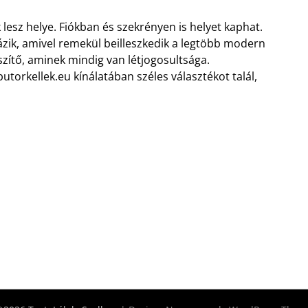
 lesz helye. Fiókban és szekrényen is helyet kaphat.
ázik, amivel remekül beilleszkedik a legtöbb modern
zítő, aminek mindig van létjogosultsága.
torkellek.eu kínálatában széles választékot talál,