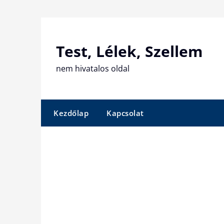
Skip
to
content
Test, Lélek, Szellem
nem hivatalos oldal
Kezdőlap
Kapcsolat