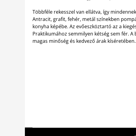
Többféle rekesszel van ellátva, így mindennek
Antracit, grafit, fehér, metál színekben pomp
konyha képébe. Az evőeszköztartó az a kiegés
Praktikumához semmilyen kétség sem fér. A bu
magas minőség és kedvező árak kíséretében.