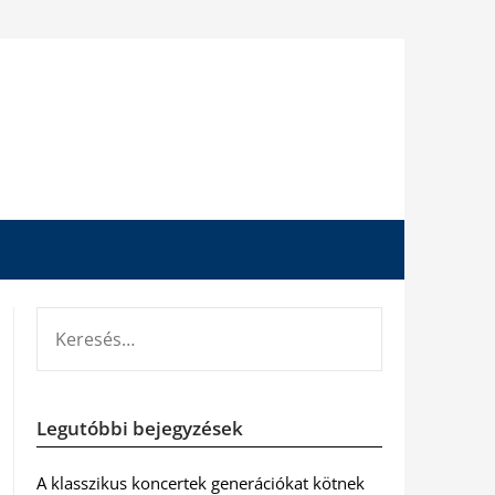
KERESÉS:
Legutóbbi bejegyzések
A klasszikus koncertek generációkat kötnek