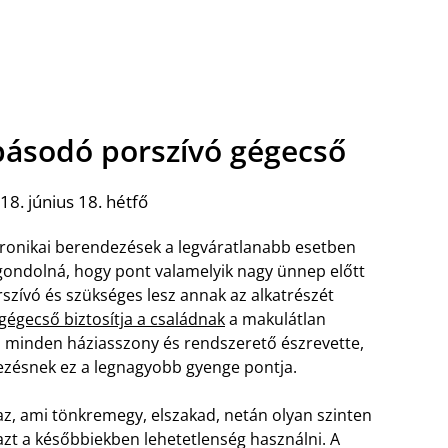
ásodó porszívó gégecső
8. június 18. hétfő
tronikai berendezések a legváratlanabb esetben
 gondolná, hogy pont valamelyik nagy ünnep előtt
szívó és szükséges lesz annak az alkatrészét
gégecső biztosítja a családnak
a makulátlan
 minden háziasszony és rendszerető észrevette,
ezésnek ez a legnagyobb gyenge pontja.
az, ami tönkremegy, elszakad, netán olyan szinten
azt a későbbiekben lehetetlenség használni. A