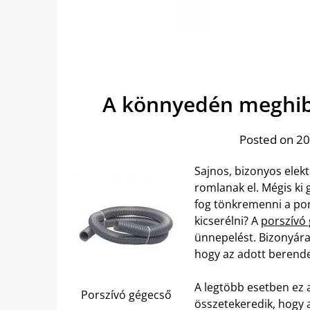
A könnyedén meghib
Posted on 201
Sajnos, bizonyos elek
romlanak el. Mégis ki
fog tönkremenni a por
kicserélni? A
porszívó 
ünnepelést. Bizonyára
hogy az adott berend
A legtöbb esetben ez 
Porszívó gégecső
összetekeredik, hogy 