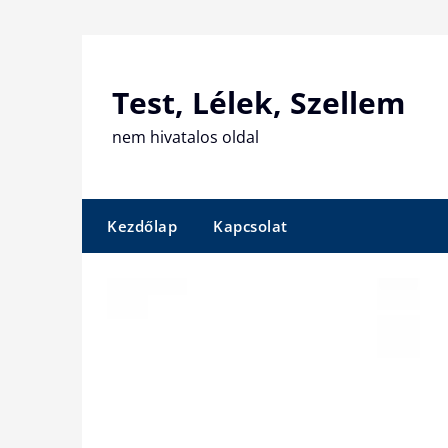
Skip
to
content
Test, Lélek, Szellem
nem hivatalos oldal
Kezdőlap
Kapcsolat