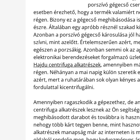
porszívó gégecső cser
esetben érezhető, hogy a termék valamiért n
régen. Bizony ez a gégecső meghibásodása is
észre. Általában egy apróbb résznél szakad ki
Azonban a porszívó gégecső károsulása jól ha
szívni, mint azelőtt. Értelemszerűen azért, me
egészen a porzsákig.
Azonban semmi ok az ag
elektronikai berendezéseket forgalmazó üzl
Hajdu centrifuga alkatrészek
, amennyiben már
régen. Néhányan a mai napig külön szeretik e
azért, mert a ruhatárában sok olyan kényes a
fordulattal kicentrifugálni.
Amennyiben ragaszkodik a gépezethez, de ann
centrifuga alkatrészek lesznek az Ön segítség
meghibásodott darabot és továbbra is használ
nehogy több kárt tegyen benne, mint hasznot
alkatrészek manapság már az interneten is me
oldalról rendelje meg, hogy kedvezményes á