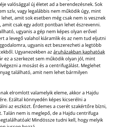
éje valósággal új életet ad a berendezésnek. Sok
em szív, vagy legalábbis nem működik úgy, mint
 lehet, amit sok esetben még csak nem is vesznek
, amit csak egy adott pontban lehet észrevenni.
llható, ugyanis a gép nem képes olyan erővel
rt a levegő valahol kiáramlik és az nem tud eljutni
godalomra, ugyanis ezt beszerezheti a legtöbb
etekből. Ugyanezekben az
áruházakban kaphatóak
 ez a szerkezet sem működik olyan jól, mint
lvégezni a mosást és a centrifugálást. Meglehet
nyag található, amit nem lehet bármilyen
ak elromlott valamelyik eleme, akkor a Hajdu
ére. Ezáltal könnyedén képes kicserélni a
ni az eszközt. Érdemes a cserét szakértőre bízni,
. Talán nem is meglepő, de a Hajdu centrifuga
gtalálhatóak! Mindössze tudni kell, hogy melyik
ron jusson hozzá.