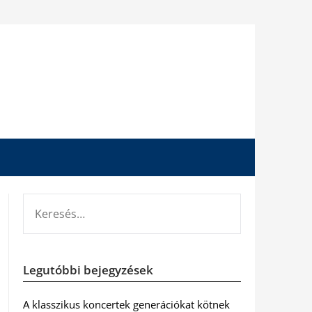
KERESÉS:
Legutóbbi bejegyzések
A klasszikus koncertek generációkat kötnek