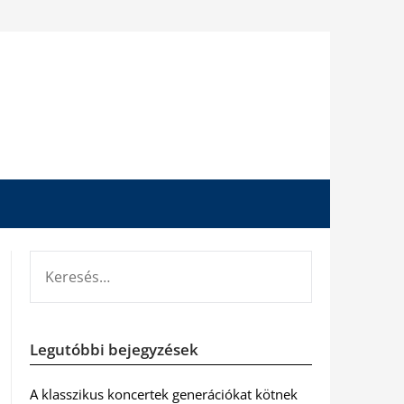
KERESÉS:
Legutóbbi bejegyzések
A klasszikus koncertek generációkat kötnek