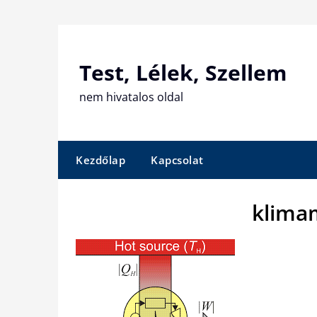
Skip
to
content
Test, Lélek, Szellem
nem hivatalos oldal
Kezdőlap
Kapcsolat
klima