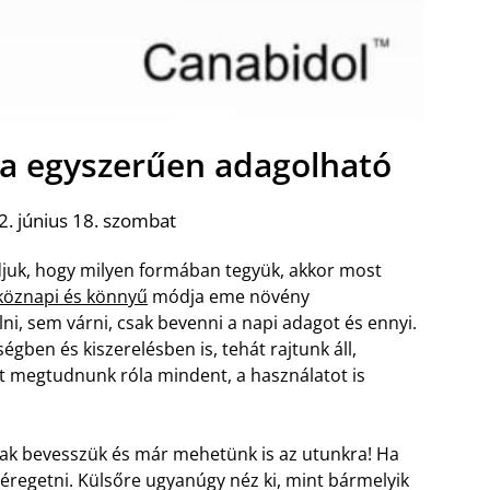
a egyszerűen adagolható
. június 18. szombat
djuk, hogy milyen formában tegyük, akkor most
köznapi és könnyű
módja eme növény
i, sem várni, csak bevenni a napi adagot és ennyi.
gben és kiszerelésben is, tehát rajtunk áll,
egít megtudnunk róla mindent, a használatot is
sak bevesszük és már mehetünk is az utunkra! Ha
éregetni. Külsőre ugyanúgy néz ki, mint bármelyik