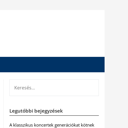
KERESÉS:
Legutóbbi bejegyzések
A klasszikus koncertek generációkat kötnek