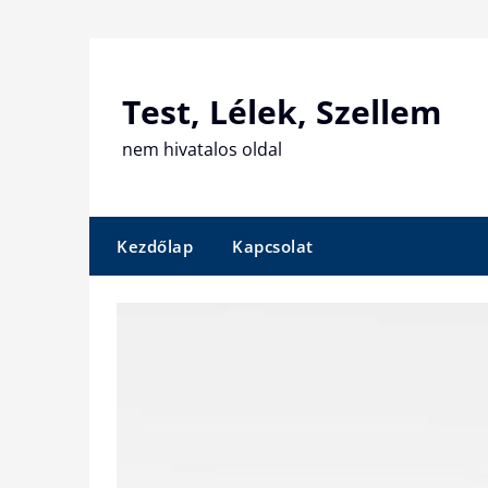
Skip
to
content
Test, Lélek, Szellem
nem hivatalos oldal
Kezdőlap
Kapcsolat