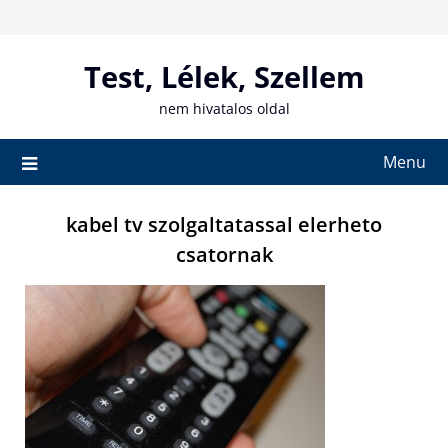
Skip
to
content
Test, Lélek, Szellem
nem hivatalos oldal
Menu
kabel tv szolgaltatassal elerheto
csatornak