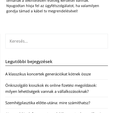
témának a tekintetében esetleg kérdései vannak.
Nyugodtan hívja fel az ügyfélszolgálatot, ha valamilyen
gondja támad a kábel tv megrendelésével!
KERESÉS:
Legutóbbi bejegyzések
A klasszikus koncertek generációkat kötnek össze
Önkiszolgáló kioszkok és online fizetési megoldások:
milyen lehetőségeik vannak a vállalkozásoknak?
Szemhéjplasztika előtte-utána: mire számíthatsz?