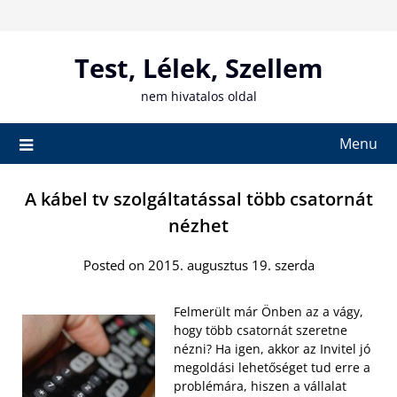
Skip
to
content
Test, Lélek, Szellem
nem hivatalos oldal
Menu
A kábel tv szolgáltatással több csatornát
nézhet
Posted on 2015. augusztus 19. szerda
Felmerült már Önben az a vágy,
hogy több csatornát szeretne
nézni? Ha igen, akkor az Invitel jó
megoldási lehetőséget tud erre a
problémára, hiszen a vállalat