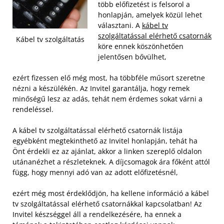
több előfizetést is felsorol a
honlapján, amelyek közül lehet
választani. A
kábel tv
szolgáltatással elérhető csatornák
Kábel tv szolgáltatás
köre ennek köszönhetően
jelentősen bővülhet,
ezért fizessen elő még most, ha többféle műsort szeretne
nézni a készülékén. Az Invitel garantálja, hogy remek
minőségű lesz az adás, tehát nem érdemes sokat várni a
rendeléssel.
A kábel tv szolgáltatással elérhető csatornák listája
egyébként megtekinthető az Invitel honlapján, tehát ha
Önt érdekli ez az ajánlat, akkor a linken szereplő oldalon
utánanézhet a részleteknek. A díjcsomagok ára főként attól
függ, hogy mennyi adó van az adott előfizetésnél,
ezért még most érdeklődjön, ha kellene információ a kábel
tv szolgáltatással elérhető csatornákkal kapcsolatban! Az
Invitel készséggel áll a rendelkezésére, ha ennek a