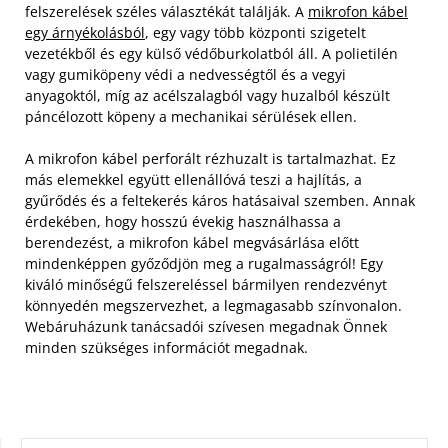
felszerelések széles választékát találják. A
mikrofon kábel
egy árnyékolásból
, egy vagy több központi szigetelt
vezetékből és egy külső védőburkolatból áll. A polietilén
vagy gumiköpeny védi a nedvességtől és a vegyi
anyagoktól, míg az acélszalagból vagy huzalból készült
páncélozott köpeny a mechanikai sérülések ellen.
A mikrofon kábel perforált rézhuzalt is tartalmazhat. Ez
más elemekkel együtt ellenállóvá teszi a hajlítás, a
gyűrődés és a feltekerés káros hatásaival szemben. Annak
érdekében, hogy hosszú évekig használhassa a
berendezést, a mikrofon kábel megvásárlása előtt
mindenképpen győződjön meg a rugalmasságról! Egy
kiváló minőségű felszereléssel bármilyen rendezvényt
könnyedén megszervezhet, a legmagasabb színvonalon.
Webáruházunk tanácsadói szívesen megadnak Önnek
minden szükséges információt megadnak.