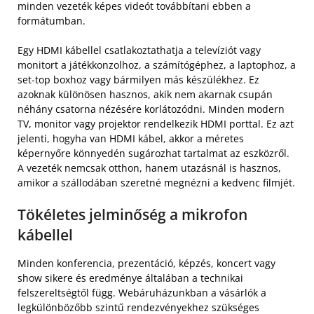
minden vezeték képes videót továbbítani ebben a
formátumban.
Egy HDMI kábellel csatlakoztathatja a televíziót vagy
monitort a játékkonzolhoz, a számítógéphez, a laptophoz, a
set-top boxhoz vagy bármilyen más készülékhez. Ez
azoknak különösen hasznos, akik nem akarnak csupán
néhány csatorna nézésére korlátozódni. Minden modern
TV, monitor vagy projektor rendelkezik HDMI porttal. Ez azt
jelenti, hogyha van HDMI kábel, akkor a méretes
képernyőre könnyedén sugározhat tartalmat az eszközről.
A vezeték nemcsak otthon, hanem utazásnál is hasznos,
amikor a szállodában szeretné megnézni a kedvenc filmjét.
Tökéletes jelminőség a mikrofon
kábellel
Minden konferencia, prezentáció, képzés, koncert vagy
show sikere és eredménye általában a technikai
felszereltségtől függ. Webáruházunkban a vásárlók a
legkülönbözőbb szintű rendezvényekhez szükséges