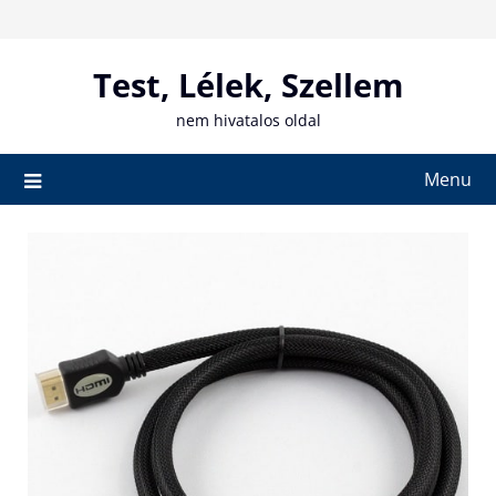
Skip
to
content
Test, Lélek, Szellem
nem hivatalos oldal
Menu