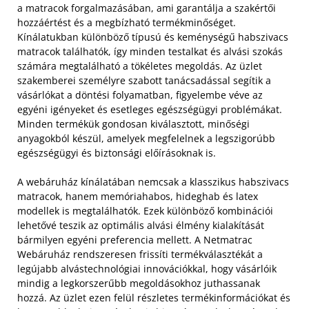
a matracok forgalmazásában, ami garantálja a szakértői
hozzáértést és a megbízható termékminőséget.
Kínálatukban különböző típusú és keménységű habszivacs
matracok találhatók, így minden testalkat és alvási szokás
számára megtalálható a tökéletes megoldás. Az üzlet
szakemberei személyre szabott tanácsadással segítik a
vásárlókat a döntési folyamatban, figyelembe véve az
egyéni igényeket és esetleges egészségügyi problémákat.
Minden termékük gondosan kiválasztott, minőségi
anyagokból készül, amelyek megfelelnek a legszigorúbb
egészségügyi és biztonsági előírásoknak is.
A webáruház kínálatában nemcsak a klasszikus habszivacs
matracok, hanem memóriahabos, hideghab és latex
modellek is megtalálhatók. Ezek különböző kombinációi
lehetővé teszik az optimális alvási élmény kialakítását
bármilyen egyéni preferencia mellett. A Netmatrac
Webáruház rendszeresen frissíti termékválasztékát a
legújabb alvástechnológiai innovációkkal, hogy vásárlóik
mindig a legkorszerűbb megoldásokhoz juthassanak
hozzá. Az üzlet ezen felül részletes termékinformációkat és