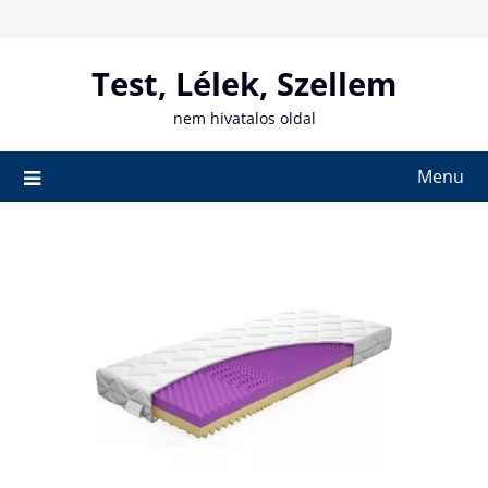
Skip
to
content
Test, Lélek, Szellem
nem hivatalos oldal
Menu