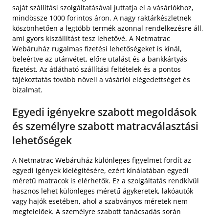
saját szállítási szolgáltatásával juttatja el a vásárlókhoz,
mindössze 1000 forintos áron. A nagy raktárkészletnek
köszönhetően a legtöbb termék azonnal rendelkezésre áll,
ami gyors kiszállítást tesz lehetővé. A Netmatrac
Webáruház rugalmas fizetési lehetőségeket is kínál,
beleértve az utánvétet, előre utalást és a bankkártyás
fizetést. Az átlátható szállítási feltételek és a pontos
tájékoztatás tovább növeli a vásárlói elégedettséget és
bizalmat.
Egyedi igényekre szabott megoldások
és személyre szabott matracválasztási
lehetőségek
A Netmatrac Webáruház különleges figyelmet fordít az
egyedi igények kielégítésére, ezért kínálatában egyedi
méretű matracok is elérhetők. Ez a szolgáltatás rendkívül
hasznos lehet különleges méretű ágykeretek, lakóautók
vagy hajók esetében, ahol a szabványos méretek nem
megfelelőek. A személyre szabott tanácsadás során