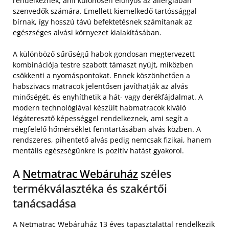
rendelkeznek, ami különösen előnyös az allergiában
szenvedők számára. Emellett kiemelkedő tartóssággal
bírnak, így hosszú távú befektetésnek számítanak az
egészséges alvási környezet kialakításában.
A különböző sűrűségű habok gondosan megtervezett
kombinációja testre szabott támaszt nyújt, miközben
csökkenti a nyomáspontokat. Ennek köszönhetően a
habszivacs matracok jelentősen javíthatják az alvás
minőségét, és enyhíthetik a hát- vagy derékfájdalmat. A
modern technológiával készült habmatracok kiváló
légáteresztő képességgel rendelkeznek, ami segít a
megfelelő hőmérséklet fenntartásában alvás közben. A
rendszeres, pihentető alvás pedig nemcsak fizikai, hanem
mentális egészségünkre is pozitív hatást gyakorol.
A
Netmatrac Webáruház
széles
termékválasztéka és szakértői
tanácsadása
A Netmatrac Webáruház 13 éves tapasztalattal rendelkezik