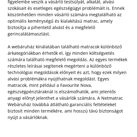
figyelembe veszik a vásárló testsúlyát, alkatát, alvási
szokásait és esetleges egészségügyi problémáit is. Ennek
köszönhetően minden vásárló számára megtalálható az
optimális keménységű és kialakítású matrac, amely
biztosítja a pihentető alvást és a megfelelő
gerincalátámasztást.
A webáruház kínálatában található matracok különböző
árkategóriákban érhetők el, így minden költségvetés
számára található megfelelő megoldás. Az egyes termékek
részletes leírásai segítenek megérteni a különböző
technológiai megoldások előnyeit és azt, hogy ezek milyen
alvási problémákra nyújthatnak megoldást. Egyes
matracok, mint például a Favourite Nova,
egészségpénztáraknál is elszámolhatók, ami jelentős
anyagi előnyt jelenthet a vásárlók számára. A Netmatrac
Webáruház továbbá átlátható garanciális feltételeket
biztosít minden termékére, ami hosszú távú biztonságot
nyújt a vásárlóknak.