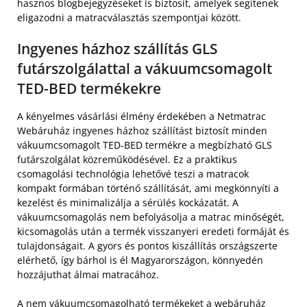
hasznos blogbejegyzéseket is biztosít, amelyek segítenek
eligazodni a matracválasztás szempontjai között.
Ingyenes házhoz szállítás GLS
futárszolgálattal a vákuumcsomagolt
TED-BED termékekre
A kényelmes vásárlási élmény érdekében a Netmatrac
Webáruház ingyenes házhoz szállítást biztosít minden
vákuumcsomagolt TED-BED termékre a megbízható GLS
futárszolgálat közreműködésével. Ez a praktikus
csomagolási technológia lehetővé teszi a matracok
kompakt formában történő szállítását, ami megkönnyíti a
kezelést és minimalizálja a sérülés kockázatát. A
vákuumcsomagolás nem befolyásolja a matrac minőségét,
kicsomagolás után a termék visszanyeri eredeti formáját és
tulajdonságait. A gyors és pontos kiszállítás országszerte
elérhető, így bárhol is él Magyarországon, könnyedén
hozzájuthat álmai matracához.
A nem vákuumcsomagolható termékeket a webáruház